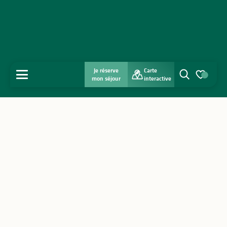
Je réserve
Carte
MENU
mon séjour
interactive
Recherche
Voir les favo
Accueil
Découvrir
S'inspirer