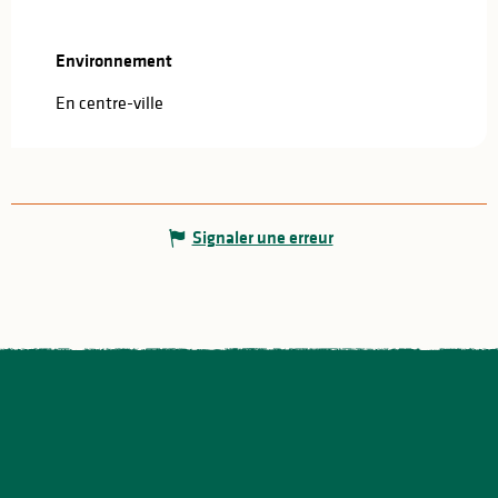
Environnement
Environnement
En centre-ville
Signaler une erreur