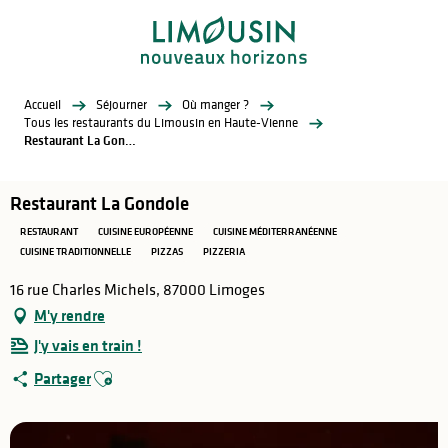
Aller
au
contenu
principal
Accueil
Séjourner
Où manger ?
Tous les restaurants du Limousin en Haute-Vienne
Restaurant La Gondole
Restaurant La Gondole
RESTAURANT
CUISINE EUROPÉENNE
CUISINE MÉDITERRANÉENNE
CUISINE TRADITIONNELLE
PIZZAS
PIZZERIA
16 rue Charles Michels, 87000 Limoges
M'y rendre
J'y vais en train !
Ajouter aux favoris
Partager