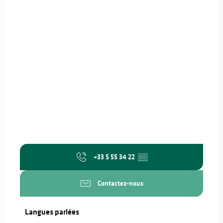
+33 5 55 34 22
▒▒
Contactez-nous
Langues parlées
Langues parlées