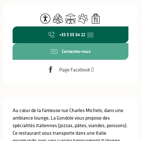
Ouverture et coordonnées
Accessibilité
Air conditionné
Terrasse
Animaux acceptés
Vente à emporter
+33 5 55 34 22
▒▒
Contactez-nous
Page Facebook
Description
Au cœur de la fameuse rue Charles Michels, dans une 
ambiance lounge, La Gondole vous propose des 
spécialités italiennes (pizzas, pâtes, viandes, poissons). 
Ce restaurant vous transporte dans une Italie 
gourmande avec une cuisine typiquement italienne, 