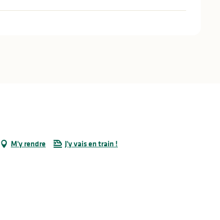
M'y rendre
J'y vais en train !