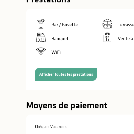
Bar / Buvette
Terrass
Banquet
Vente à
WiFi
Afficher toutes les prestations
Moyens de paiement
s
s
Chèques Vacances