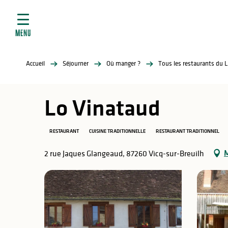
ives
Aller
au
contenu
MENU
principal
tés
Accueil
Séjourner
Où manger ?
Tous les restaurants du 
elles
ère
Lo Vinataud
RESTAURANT
CUISINE TRADITIONNELLE
RESTAURANT TRADITIONNEL
M
2 rue Jaques Glangeaud, 87260 Vicq-sur-Breuilh
atiques
é