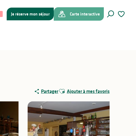
Je réserve mon séjour
Carte interactive
Recherche
Voir les f
Ajouter aux favoris
Partager
Ajouter à mes favoris