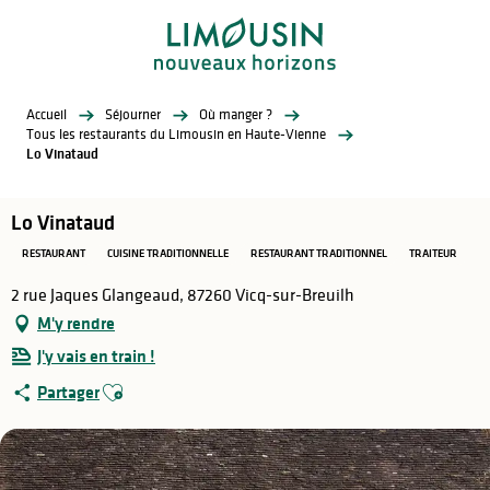
Aller
au
contenu
principal
Accueil
Séjourner
Où manger ?
Tous les restaurants du Limousin en Haute-Vienne
Lo Vinataud
Lo Vinataud
RESTAURANT
CUISINE TRADITIONNELLE
RESTAURANT TRADITIONNEL
TRAITEUR
2 rue Jaques Glangeaud, 87260 Vicq-sur-Breuilh
M'y rendre
J'y vais en train !
Ajouter aux favoris
Partager