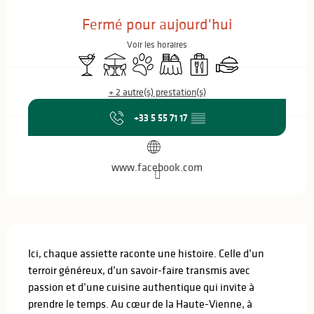
Ouverture et coordonnées
Fermé pour aujourd'hui
Voir les horaires
Bar / Buvette
Terrasse
Animaux acceptés
Banquet
Vente à emporter
Traiteur
+ 2 autre(s) prestation(s)
+33 5 55 71 17
▒▒
www.facebook.com
Description
Ici, chaque assiette raconte une histoire. Celle d’un 
terroir généreux, d’un savoir-faire transmis avec 
passion et d’une cuisine authentique qui invite à 
prendre le temps. Au cœur de la Haute-Vienne, à 