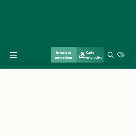
Je réserve
Carte
MENU
mon séjour
interactive
Recherche
Voir les favo
Accueil
Découvrir