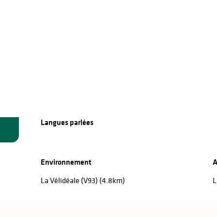
Langues parlées
Langues parlées
Environnement
Environnement
A
A
La Vélidéale (V93)
(4.8km)
L