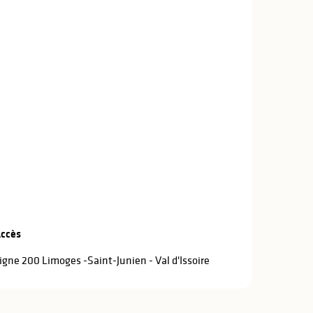
ccès
ccès
igne 200 Limoges -Saint-Junien - Val d'Issoire