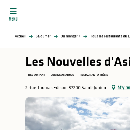
ives
Aller
au
contenu
MENU
principal
tés
Accueil
Séjourner
Où manger ?
Tous les restaurants du 
elles
ère
Les Nouvelles d'As
RESTAURANT
CUISINE ASIATIQUE
RESTAURANT À THÈME
M'y re
2 Rue Thomas Edison, 87200 Saint-Junien
atiques
é