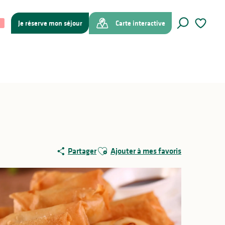
Je réserve mon séjour
Carte interactive
Recherche
Voir les f
Ajouter aux favoris
Partager
Ajouter à mes favoris