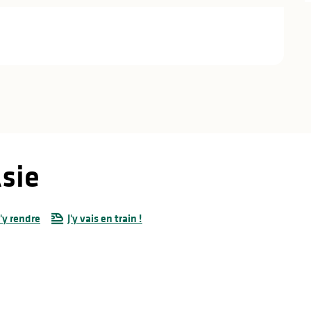
sie
'y rendre
J'y vais en train !