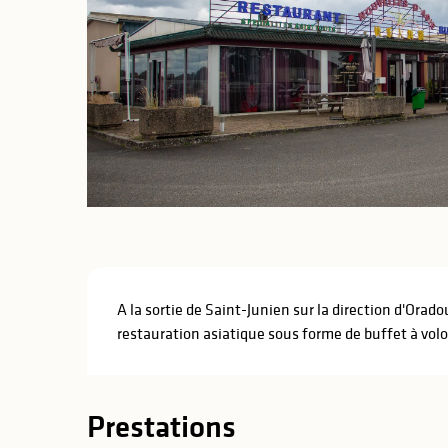
lités
ines
Description
A la sortie de Saint-Junien sur la direction d'Orad
restauration asiatique sous forme de buffet à volo
Prestations