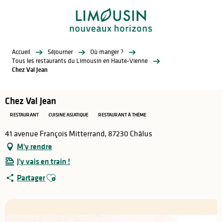
Aller
au
contenu
principal
Accueil
Séjourner
Où manger ?
Tous les restaurants du Limousin en Haute-Vienne
Chez Val Jean
Chez Val Jean
RESTAURANT
CUISINE ASIATIQUE
RESTAURANT À THÈME
41 avenue François Mitterrand, 87230 Châlus
M'y rendre
J'y vais en train !
Ajouter aux favoris
Partager