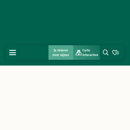
Je réserve
Carte
MENU
mon séjour
interactive
Recherche
Voir les favo
Accueil
Découvrir