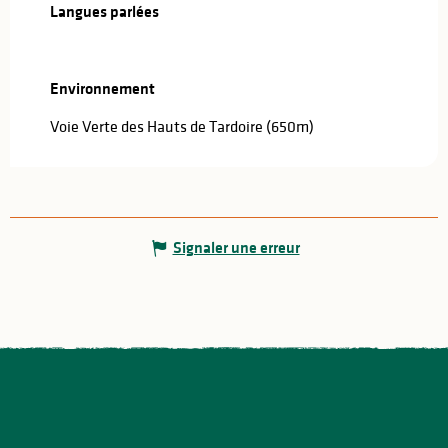
Langues parlées
Langues parlées
Environnement
Environnement
Voie Verte des Hauts de Tardoire
(650m)
Signaler une erreur