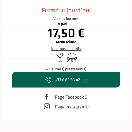
Ouverture et coordonnées
Fermé aujourd'hui
Voir les horaires
À partir de
17,50 €
Menu adulte
Voir tous les tarifs
Bar / Buvette
Terrasse
+ 1 autre(s) prestation(s)
+33 6 85 98 42
▒▒
Page Facebook
Page Instagram