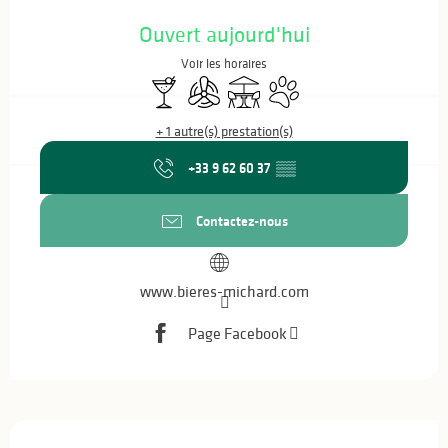
Ouverture et coordonnées
Ouvert aujourd'hui
Voir les horaires
Bar / Buvette
Air conditionné
Terrasse
Animaux acceptés
+ 1 autre(s) prestation(s)
+33 9 62 60 37
▒▒
Contactez-nous
www.bieres-michard.com
Page Facebook
Description