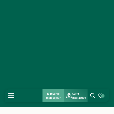
Je réserve
Carte
MENU
mon séjour
interactive
Recherche
Voir les favo