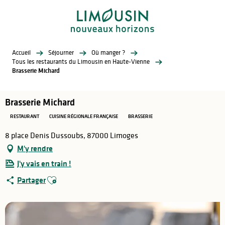
Aller
au
contenu
principal
Accueil
Séjourner
Où manger ?
Tous les restaurants du Limousin en Haute-Vienne
Brasserie Michard
Brasserie Michard
RESTAURANT
CUISINE RÉGIONALE FRANÇAISE
BRASSERIE
8 place Denis Dussoubs, 87000 Limoges
M'y rendre
J'y vais en train !
Ajouter aux favoris
Partager