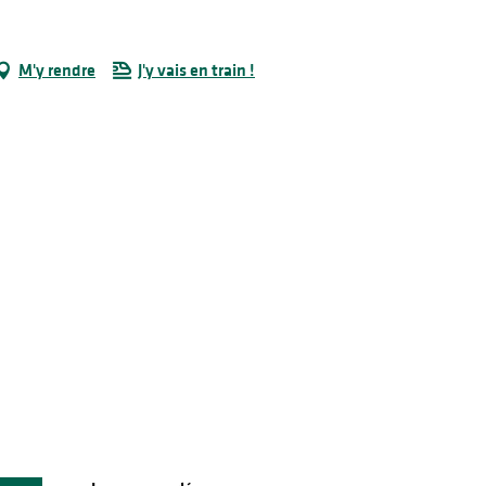
M'y rendre
J'y vais en train !