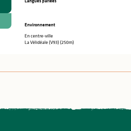
Langues parlées
Langues parlées
Environnement
Environnement
En centre-ville
La Vélidéale (V93)
(250m)