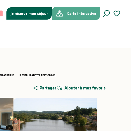
Je réserve mon séjour
Carte interactive
Recherche
Voir les f
BRASSERIE
RESTAURANT TRADITIONNEL
Ajouter aux favoris
Partager
Ajouter à mes favoris