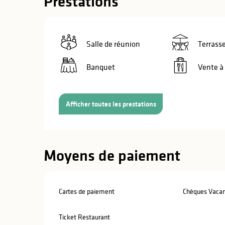
Prestations
Salle de réunion
Terrass
Banquet
Vente à
Afficher toutes les prestations
Moyens de paiement
Cartes de paiement
Chèques Vaca
s
s
Ticket Restaurant