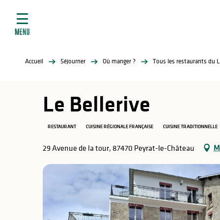
ives
Aller
au
contenu
MENU
principal
tés
Accueil
Séjourner
Où manger ?
Tous les restaurants du 
elles
ère
Le Bellerive
RESTAURANT
CUISINE RÉGIONALE FRANÇAISE
CUISINE TRADITIONNELLE
M
29 Avenue de la tour, 87470 Peyrat-le-Château
atiques
é