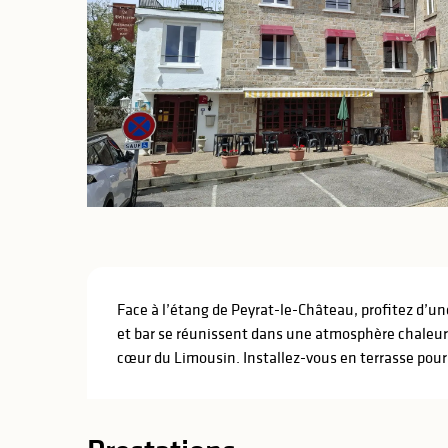
lités
ines
Description
Face à l’étang de Peyrat-le-Château, profitez d’une
et bar se réunissent dans une atmosphère chaleur
cœur du Limousin. Installez-vous en terrasse pour a