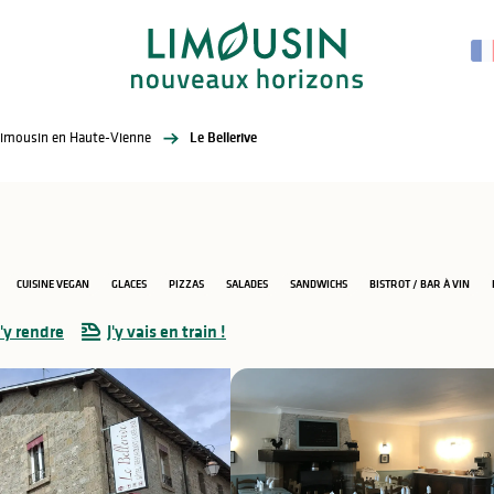
Limousin en Haute-Vienne
Le Bellerive
CUISINE VEGAN
GLACES
PIZZAS
SALADES
SANDWICHS
BISTROT / BAR À VIN
'y rendre
J'y vais en train !