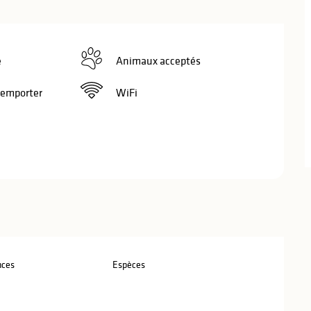
e
Animaux acceptés
 emporter
WiFi
nces
Espèces