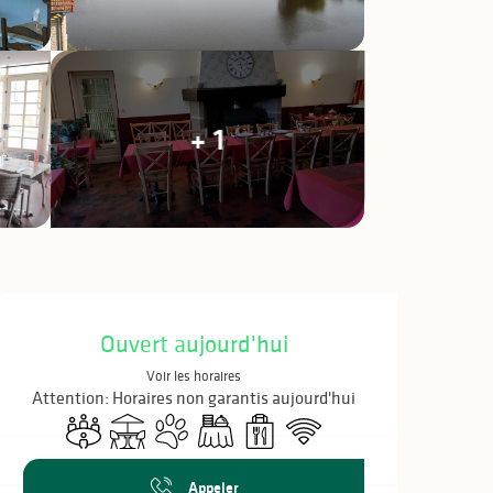
+ 1
Ouverture et coo
Ouvert aujourd'hui
Voir les horaires
Attention: Horaires non garantis aujourd'hui
Salle de réunion
Terrasse
Animaux acceptés
Banquet
Vente à emporter
WiFi
Appeler