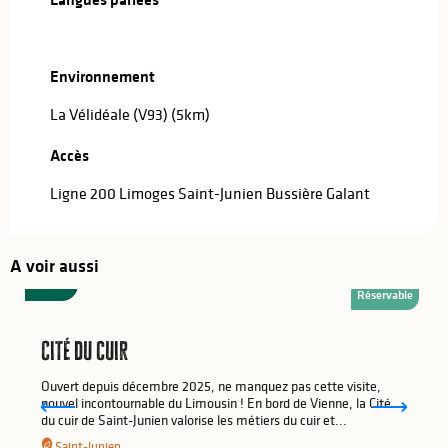
Environnement
Environnement
La Vélidéale (V93)
(5km)
Accès
Accès
Ligne 200 Limoges Saint-Junien Bussière Galant
A voir aussi
9
€
Réservable
Cité du cuir
Ouvert depuis décembre 2025, ne manquez pas cette visite,
nouvel incontournable du Limousin ! En bord de Vienne, la Cité
du cuir de Saint-Junien valorise les métiers du cuir et...
Saint-Junien