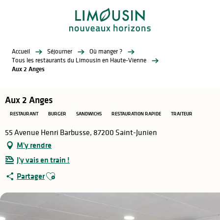
Aller
au
contenu
principal
Accueil
Séjourner
Où manger ?
Tous les restaurants du Limousin en Haute-Vienne
Aux 2 Anges
Aux 2 Anges
RESTAURANT
BURGER
SANDWICHS
RESTAURATION RAPIDE
TRAITEUR
55 Avenue Henri Barbusse, 87200 Saint-Junien
M'y rendre
J'y vais en train !
Ajouter aux favoris
Partager