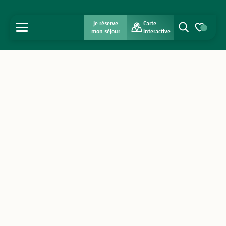
Je réserve
Carte
MENU
mon séjour
interactive
Recherche
Voir les favo
Accueil
Découvrir
S'inspirer
Séjourner