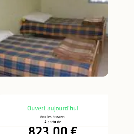
Ouverture et coo
Ouvert aujourd'hui
Voir les horaires
À partir de
823,00 €