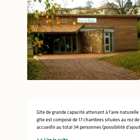
lités
ines
Description
Gîte de grande capacité attenant à l'aire naturell
gîte est composé de 17 chambres situées au rez de
accueillir au total 34 personnes (possibilité d'ajout
Lire la suite