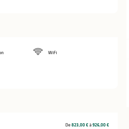
on
WiFi
De
823,00 €
à
926,00 €