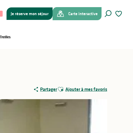
Je réserve mon séjour
Carte interactive
Recherche
Voir les f
reilles
Ajouter aux favoris
Partager
Ajouter à mes favoris