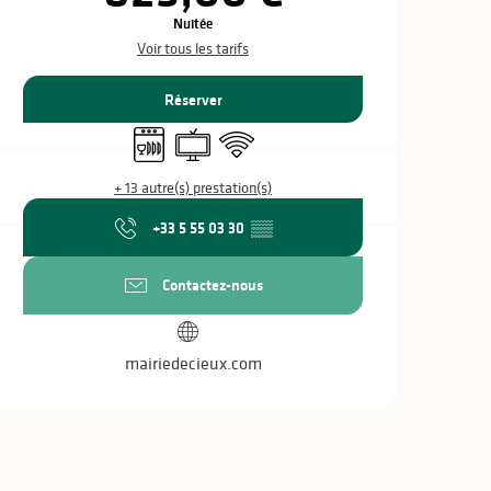
Nuitée
Voir tous les tarifs
Réserver
Lave vaisselle
Télévision
WiFi
+ 13 autre(s) prestation(s)
+33 5 55 03 30
▒▒
Contactez-nous
mairiedecieux.com