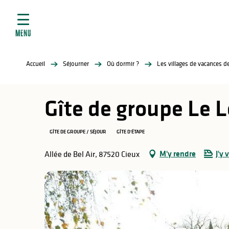
ives
Aller
au
contenu
MENU
principal
tés
Accueil
Séjourner
Où dormir ?
Les villages de vacances 
elles
ère
Gîte de groupe Le L
GÎTE DE GROUPE / SÉJOUR
GÎTE D'ÉTAPE
M'y rendre
J'y 
Allée de Bel Air, 87520 Cieux
atiques
é