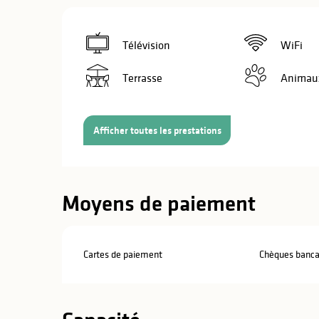
Télévision
WiFi
Terrasse
Animaux
Afficher toutes les prestations
Moyens de paiement
Cartes de paiement
Chèques bancai
s
s