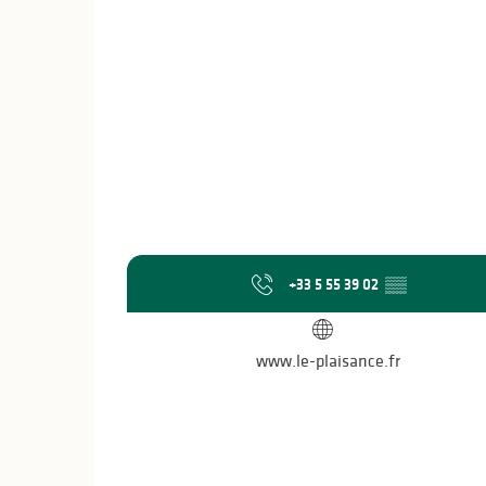
+33 5 55 39 02
▒▒
www.le-plaisance.fr