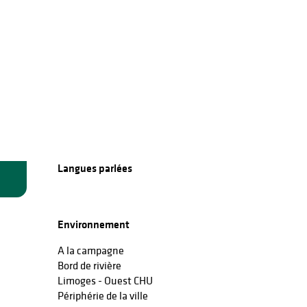
Langues parlées
Langues parlées
Environnement
Environnement
A la campagne
Bord de rivière
Limoges - Ouest CHU
Périphérie de la ville