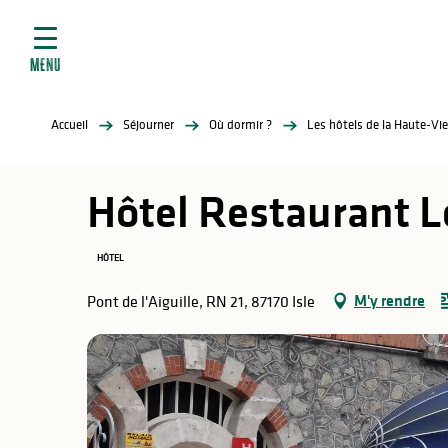
ives
Aller
au
contenu
MENU
principal
tés
Accueil
Séjourner
Où dormir ?
Les hôtels de la Haute-Vi
elles
ère
Hôtel Restaurant L
HÔTEL
M'y rendre
Pont de l'Aiguille, RN 21, 87170 Isle
atiques
é