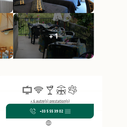
+ 1
Ouverture et coo
Télévision
WiFi
Bar / Buvette
Terrasse
Animaux acceptés
+ 6 autre(s) prestation(s)
+33 5 55 39 02
▒▒