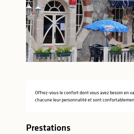
lités
ines
Description
Offrez-vous le confort dont vous avez besoin en v
chacune leur personnalité et sont confortableme
Prestations