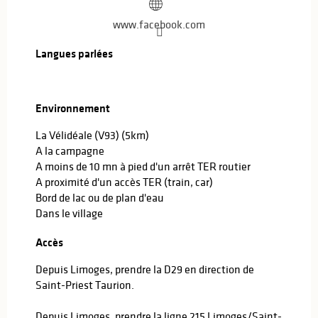
www.facebook.com
Langues parlées
Langues parlées
Environnement
Environnement
La Vélidéale (V93)
(5km)
A la campagne
A moins de 10 mn à pied d'un arrêt TER routier
A proximité d'un accès TER (train, car)
Bord de lac ou de plan d'eau
Dans le village
Accès
Accès
Depuis Limoges, prendre la D29 en direction de
Saint-Priest Taurion.
Depuis Limoges, prendre la ligne 215 Limoges/Saint-