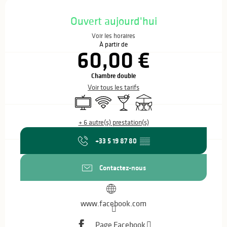
Ouverture et coordonnées
Ouvert aujourd'hui
Voir les horaires
À partir de
60,00 €
Chambre double
Voir tous les tarifs
Télévision
WiFi
Bar / Buvette
Terrasse
+ 6 autre(s) prestation(s)
+33 5 19 87 80
▒▒
Contactez-nous
www.facebook.com
Page Facebook