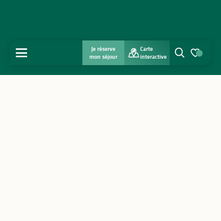
Je réserve
Carte
MENU
mon séjour
interactive
Recherche
Voir les favo
Accueil
Découvrir
S'inspirer