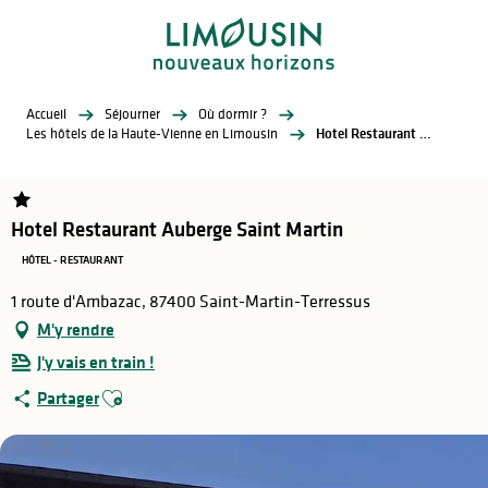
Aller
au
contenu
principal
Accueil
Séjourner
Où dormir ?
Les hôtels de la Haute-Vienne en Limousin
Hotel Restaurant Auberge Saint Martin
Hotel Restaurant Auberge Saint Martin
HÔTEL - RESTAURANT
1 route d'Ambazac, 87400 Saint-Martin-Terressus
M'y rendre
J'y vais en train !
Ajouter aux favoris
Partager