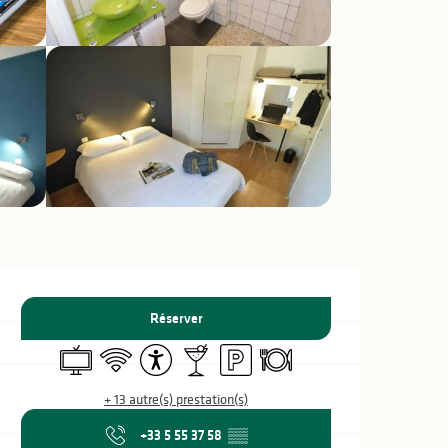
Ouverture et coo
Réserver
Télévision
WiFi
Accessibilité
Bar / Buvette
Parking
Restaurant
+ 13 autre(s) prestation(s)
+33 5 55 37 58
▒▒