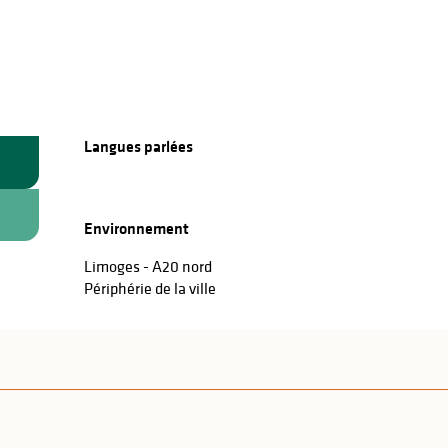
Langues parlées
Langues parlées
Environnement
Environnement
Limoges - A20 nord
Périphérie de la ville