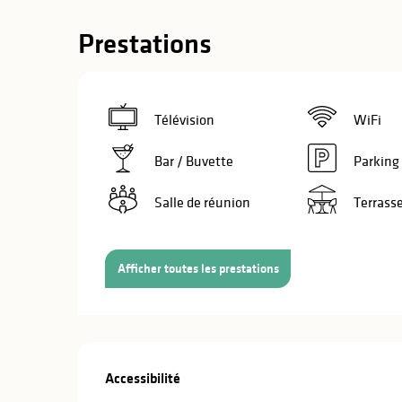
Prestations
Télévision
WiFi
Bar / Buvette
Parking
Salle de réunion
Terrass
Afficher toutes les prestations
Offres de pre
s
Accessibilité
Accessibilité
s