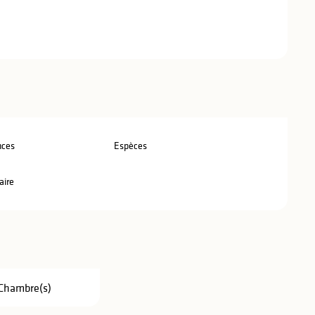
nces
Espèces
aire
Chambre(s)