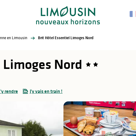
enne en Limousin
Brit Hôtel Essentiel Limoges Nord
el Limoges Nord
'y rendre
J'y vais en train !