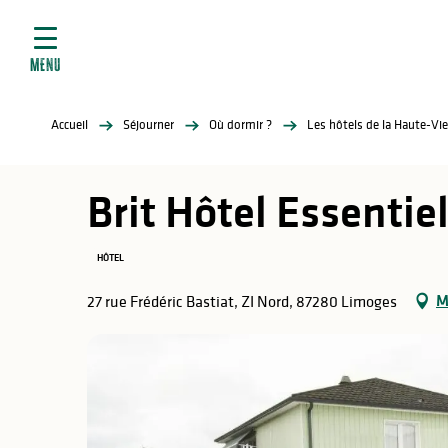
ives
Aller
au
contenu
MENU
principal
tés
Accueil
Séjourner
Où dormir ?
Les hôtels de la Haute-Vi
elles
ère
Brit Hôtel Essenti
HÔTEL
M
27 rue Frédéric Bastiat, ZI Nord, 87280 Limoges
atiques
é