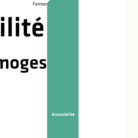
Fermer
lité
imoges
Accessibilité