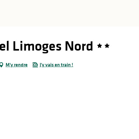
iel Limoges Nord
M'y rendre
J'y vais en train !