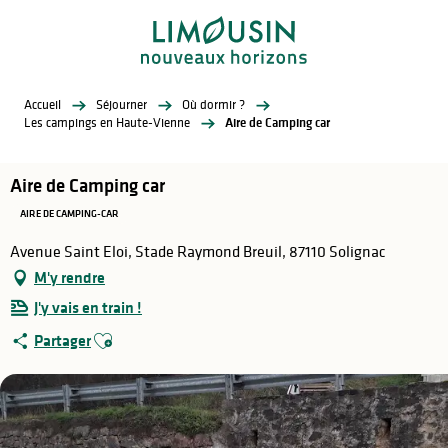
Aller
au
contenu
principal
Accueil
Séjourner
Où dormir ?
Les campings en Haute-Vienne
Aire de Camping car
Aire de Camping car
AIRE DE CAMPING-CAR
Avenue Saint Eloi, Stade Raymond Breuil, 87110 Solignac
M'y rendre
J'y vais en train !
Ajouter aux favoris
Partager