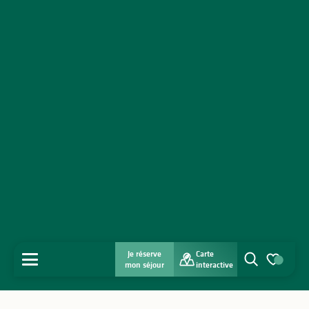
Je réserve
Carte
MENU
mon séjour
interactive
Recherche
Voir les favo