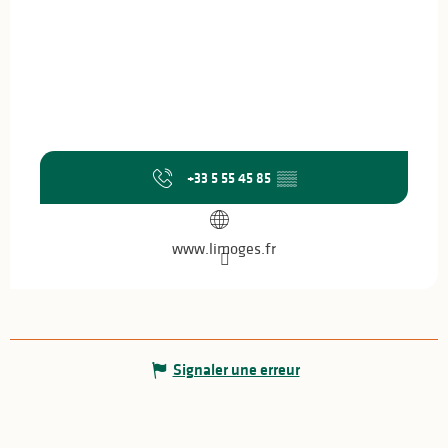
+33 5 55 45 85
▒▒
www.limoges.fr
Signaler une erreur