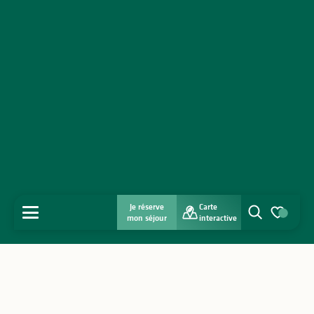
Je réserve
Carte
MENU
mon séjour
interactive
Recherche
Voir les favo
Accueil