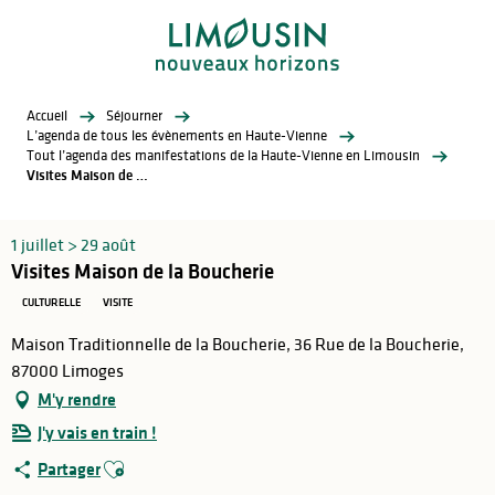
Aller
au
contenu
principal
Accueil
Séjourner
L’agenda de tous les évènements en Haute-Vienne
Tout l’agenda des manifestations de la Haute-Vienne en Limousin
Visites Maison de la Boucherie
1 juillet > 29 août
Visites Maison de la Boucherie
CULTURELLE
VISITE
Maison Traditionnelle de la Boucherie, 36 Rue de la Boucherie,
87000 Limoges
M'y rendre
J'y vais en train !
Ajouter aux favoris
Partager