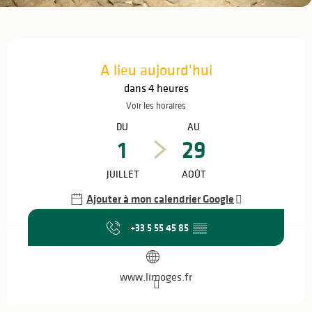
Ouverture et coordonnées
A lieu aujourd'hui
dans 4 heures
Voir les horaires
DU
AU
1
29
JUILLET
AOÛT
Ajouter à mon calendrier Google
+33 5 55 45 85
▒▒
www.limoges.fr