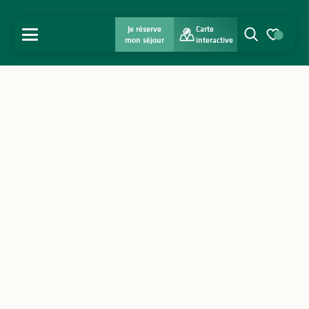
Je réserve
Carte
MENU
mon séjour
interactive
Recherche
Voir les favo
Accueil
Découvrir
S'inspirer
Séjourner