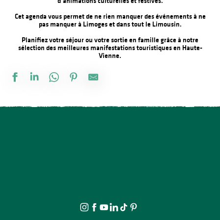
d’animations culturelles et festives.
Cet agenda vous permet de ne rien manquer des événements à ne
pas manquer à Limoges et dans tout le Limousin.
Planifiez votre séjour ou votre sortie en famille grâce à notre
sélection des meilleures manifestations touristiques en Haute-
Vienne.
Salon des collectionneurs
Vide atelier de céramique
Festival Intui'Son
Château de Bonneval : Concert avec Loïs Morgan
La Roche Animation : Exposition d'artistes et de souvenirs d'ant
Fête de la Saint Amour : 18ème édition !
Concours de pêche
The Music Tour Live
Marché gourmand
Brocante professionnelle de Mortemart