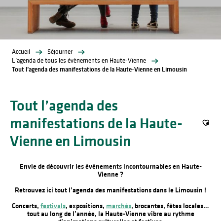
Accueil
Séjourner
L’agenda de tous les évènements en Haute-Vienne
Tout l’agenda des manifestations de la Haute-Vienne en Limousin
Tout l’agenda des
manifestations de la Haute-
Ajout
Vienne en Limousin
Envie de découvrir les événements incontournables en Haute-
Vienne ?
Retrouvez ici tout l’agenda des manifestations dans le Limousin !
Concerts,
festivals
, expositions,
marchés
, brocantes, fêtes locales…
tout au long de l’année, la Haute-Vienne vibre au rythme