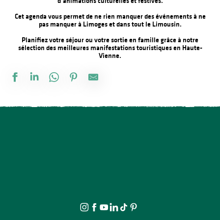
d’animations culturelles et festives.
Cet agenda vous permet de ne rien manquer des événements à ne
pas manquer à Limoges et dans tout le Limousin.
Planifiez votre séjour ou votre sortie en famille grâce à notre
sélection des meilleures manifestations touristiques en Haute-
Vienne.
Balade nocturne nuit étoilée au bord du Lac de Vassivière
Les Festiv'Eté de Jonas : Les Humeurs Cérébrales et Maria
Concert : Yaadhava
Visite et Atelier : Découvrez les plantes médicinales et fabriquez
Stage de pastel avec Nathalie AZMI
Marché d'été semi nocturne
Spectacle - Snow - Cie Théâtre du Vertige
Soirée barbecue
21ème Salon International de l'Aquarelle : Atelier enfant d'initiat
Concert du quatuor à cordes "Carré de dames"