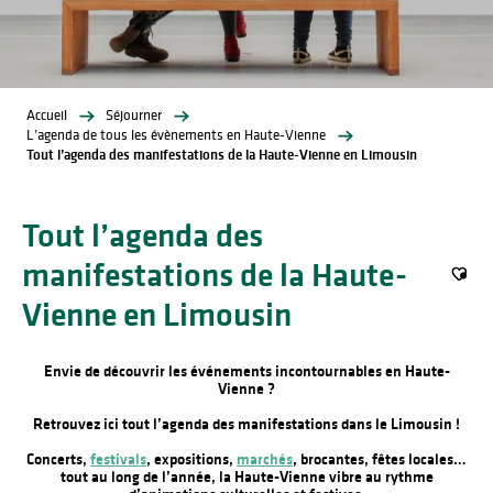
Accueil
Séjourner
L’agenda de tous les évènements en Haute-Vienne
Tout l’agenda des manifestations de la Haute-Vienne en Limousin
Tout l’agenda des
manifestations de la Haute-
Ajout
Vienne en Limousin
Envie de découvrir les événements incontournables en Haute-
Vienne ?
Retrouvez ici tout l’agenda des manifestations dans le Limousin !
Concerts,
festivals
, expositions,
marchés
, brocantes, fêtes locales…
tout au long de l’année, la Haute-Vienne vibre au rythme