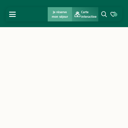
Je réserve
Carte
MENU
mon séjour
interactive
Recherche
Voir les favo
Accueil
Découvrir
S'inspirer
Séjourner