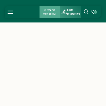
Je réserve
Carte
MENU
mon séjour
interactive
Recherche
Voir les favo
Accueil
Découvrir
S'inspirer
Séjourner