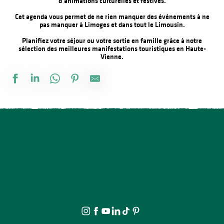
d’animations culturelles et festives.
Cet agenda vous permet de ne rien manquer des événements à ne
pas manquer à Limoges et dans tout le Limousin.
Planifiez votre séjour ou votre sortie en famille grâce à notre
sélection des meilleures manifestations touristiques en Haute-
Vienne.
Fête annuelle de Saint Laurent sur Gorre
Marché gourmand
Spectacle - Entre ciel et terre
Château de Bonneval : Concert avec Loïs Morgan
Exposition vente - Art et artisanat
Le festival Précaire, à côté
Exposition Mémoire : vie autrefois et objets anciens
Concours de pêche
L'Heure Musicale de la cathédrale de Limoges - Concerts d'orgue
Stage d'été de Qi Gong