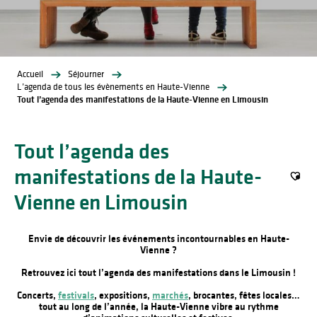
Accueil
Séjourner
L’agenda de tous les évènements en Haute-Vienne
Tout l’agenda des manifestations de la Haute-Vienne en Limousin
Tout l’agenda des
manifestations de la Haute-
Ajout
Vienne en Limousin
Envie de découvrir les événements incontournables en Haute-
Vienne ?
Retrouvez ici tout l’agenda des manifestations dans le Limousin !
Concerts,
festivals
, expositions,
marchés
, brocantes, fêtes locales…
tout au long de l’année, la Haute-Vienne vibre au rythme