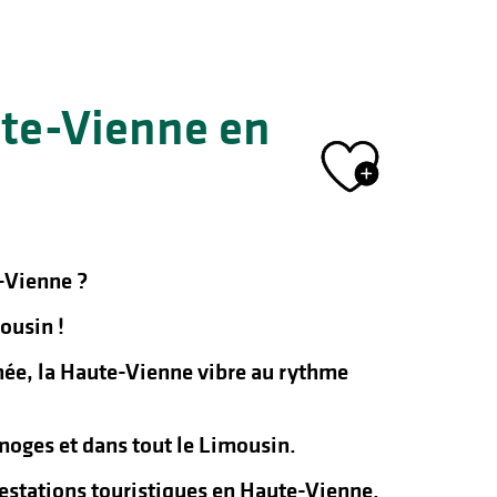
ute-Vienne en
Ajout
-Vienne ?
ousin !
nnée, la Haute-Vienne vibre au rythme
oges et dans tout le Limousin.
ifestations touristiques en Haute-Vienne.