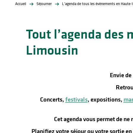
Accueil
Séjourner
L’agenda de tous les évènements en Haute-
Tout l’agenda des 
Limousin
lités
ines
Envie de
Retrou
Concerts,
festivals
, expositions,
mar
Cet agenda vous permet de ne 
Planifiez votre séjour ou votre sortie e