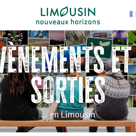
vènements et
sorties
... en Limousin