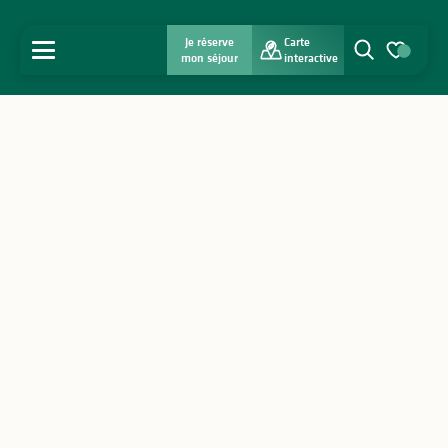
Je réserve
Carte
MENU
mon séjour
interactive
Recherche
Voir les favo
Accueil
Découvrir
S'inspirer
Séjourner