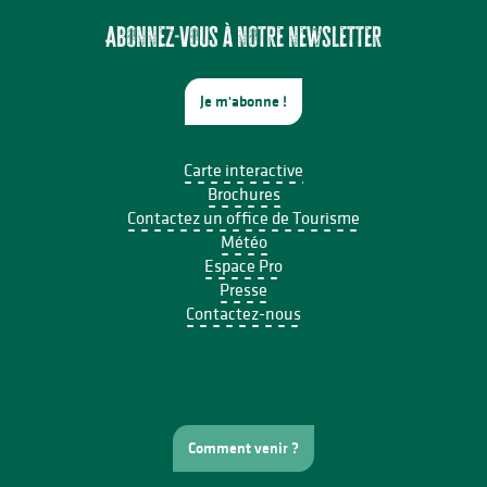
Domaines du Moulin Authier : Concert live ambiance Jazz
Le festival Précaire, à côté
Abonnez-vous à notre newsletter
Je m'abonne !
Carte interactive
Brochures
Contactez un office de Tourisme
Météo
Espace Pro
Presse
Contactez-nous
Comment venir ?