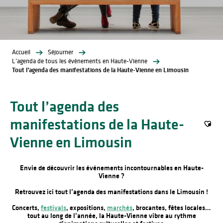
Accueil
Séjourner
L’agenda de tous les évènements en Haute-Vienne
Tout l’agenda des manifestations de la Haute-Vienne en Limousin
Tout l’agenda des
manifestations de la Haute-
Ajout
Vienne en Limousin
Envie de découvrir les événements incontournables en Haute-
Vienne ?
Retrouvez ici tout l’agenda des manifestations dans le Limousin !
Concerts,
festivals
, expositions,
marchés
, brocantes, fêtes locales…
tout au long de l’année, la Haute-Vienne vibre au rythme