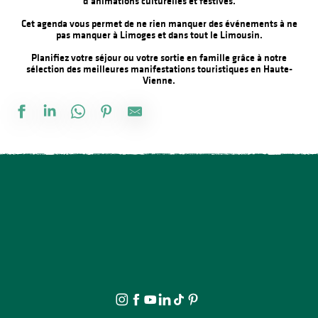
d’animations culturelles et festives.
Cet agenda vous permet de ne rien manquer des événements à ne
pas manquer à Limoges et dans tout le Limousin.
Planifiez votre séjour ou votre sortie en famille grâce à notre
sélection des meilleures manifestations touristiques en Haute-
Vienne.
Soirée salsa à la Presqu'île
Foire à l'ail et au melon
Concours de pêche
Salon des collectionneurs
Exposition Mémoire : vie autrefois et objets anciens
Exposition vente - Art et artisanat
La rando de la fête
Vide atelier de céramique
The Music Tour Live
Tournoi de pétanque et BBQ au camping des Roussilles