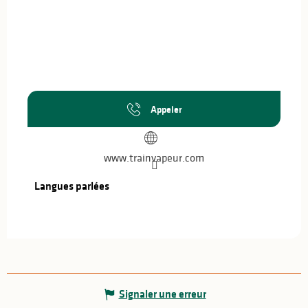
Appeler
www.trainvapeur.com
Langues parlées
Langues parlées
Signaler une erreur