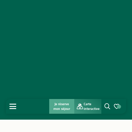
Je réserve
Carte
MENU
mon séjour
interactive
Recherche
Voir les favo