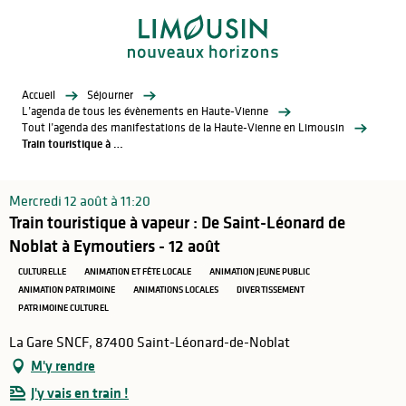
Aller
au
contenu
principal
Accueil
Séjourner
L’agenda de tous les évènements en Haute-Vienne
Tout l’agenda des manifestations de la Haute-Vienne en Limousin
Train touristique à vapeur : De Saint-Léonard de Noblat à Eymoutiers - 12 août
Mercredi 12 août à 11:20
Train touristique à vapeur : De Saint-Léonard de
Noblat à Eymoutiers - 12 août
CULTURELLE
ANIMATION ET FÊTE LOCALE
ANIMATION JEUNE PUBLIC
ANIMATION PATRIMOINE
ANIMATIONS LOCALES
DIVERTISSEMENT
PATRIMOINE CULTUREL
La Gare SNCF, 87400 Saint-Léonard-de-Noblat
M'y rendre
J'y vais en train !