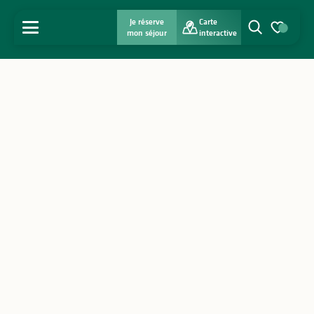
Je réserve
Carte
MENU
mon séjour
interactive
Recherche
Voir les favo
Accueil
Découvrir
S'inspirer
Séjourner