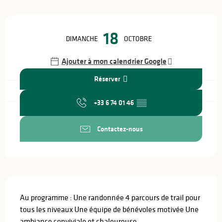
Ouverture et coordonnées
18
DIMANCHE
OCTOBRE
Ajouter à mon calendrier Google
Réserver
+33 6 74 01 46
▒▒
Contactez-nous
Description
Au programme : Une randonnée 4 parcours de trail pour 
tous les niveaux Une équipe de bénévoles motivée Une 
ambiance conviviale et chaleureuse