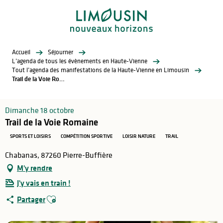
Aller
au
contenu
principal
Accueil
Séjourner
L’agenda de tous les évènements en Haute-Vienne
Tout l’agenda des manifestations de la Haute-Vienne en Limousin
Trail de la Voie Romaine
Dimanche 18 octobre
Trail de la Voie Romaine
SPORTS ET LOISIRS
COMPÉTITION SPORTIVE
LOISIR NATURE
TRAIL
Chabanas, 87260 Pierre-Buffière
M'y rendre
J'y vais en train !
Ajouter aux favoris
Partager