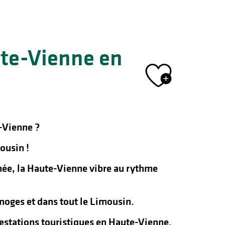
ute-Vienne en
Ajout
-Vienne ?
ousin !
nnée, la Haute-Vienne vibre au rythme
oges et dans tout le Limousin.
ifestations touristiques en Haute-Vienne.