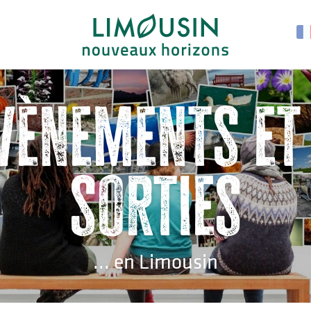
vènements et
sorties
... en Limousin