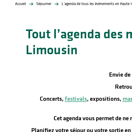
Accueil
Séjourner
L’agenda de tous les évènements en Haute-
Tout l’agenda des 
Limousin
lités
ines
Envie de
Retrou
Concerts,
festivals
, expositions,
mar
Cet agenda vous permet de ne 
Planifiez votre séjour ou votre sortie e