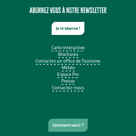
J'apprends à m'occuper de mon âne
Cité médiévale de Saint-Yrieix : Visite guidée et contes
Abonnez-vous à notre newsletter
Je m'abonne !
Carte interactive
Brochures
Contactez un office de Tourisme
Météo
Espace Pro
Presse
Contactez-nous
Comment venir ?