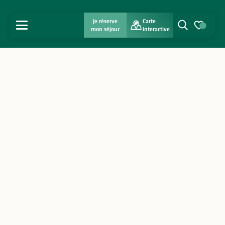
Je réserve
Carte
MENU
mon séjour
interactive
Recherche
Voir les favo
Accueil
Découvrir
S'inspirer
Séjourner