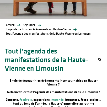
Accueil
Séjourner
L’agenda de tous les évènements en Haute-Vienne
Tout l’agenda des manifestations de la Haute-Vienne en Limousin
Tout l’agenda des
manifestations de la Haute-
Ajout
Vienne en Limousin
Envie de découvrir les événements incontournables en Haute-
Vienne ?
Retrouvez ici tout l’agenda des manifestations dans le Limousin !
Concerts,
festivals
, expositions,
marchés
, brocantes, fêtes locales…
tout au long de l’année, la Haute-Vienne vibre au rythme