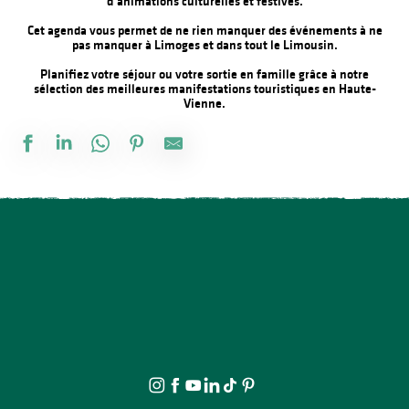
d’animations culturelles et festives.
Cet agenda vous permet de ne rien manquer des événements à ne
pas manquer à Limoges et dans tout le Limousin.
Planifiez votre séjour ou votre sortie en famille grâce à notre
sélection des meilleures manifestations touristiques en Haute-
Vienne.
Vide atelier de Michel Bordas au Grand Saint-Léonard
Parcours par cœur – thème Fleurs
Les jeudis de la science
Concerts d'été de la Ruchidée - Gare de l'Est
À la rencontre des producteurs - La miellerie Paysages de Miels
Bingo au camping des Roussilles
Stage de dessin
Ciné en plein air : Superman
Marché fermier semi-nocturne à Saint-Cyr
Visite guidée - Le viaduc de Rocherolles