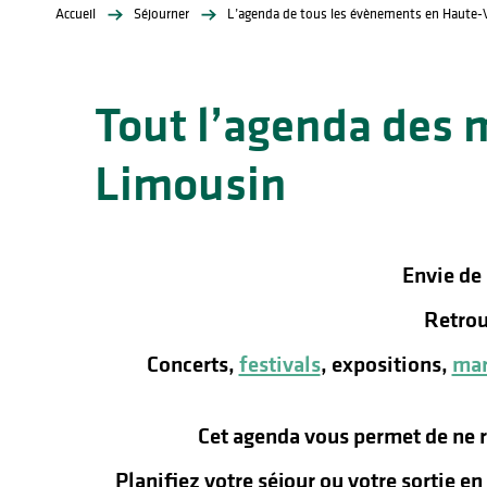
Accueil
Séjourner
L’agenda de tous les évènements en Haute-
Tout l’agenda des 
Limousin
lités
ines
Envie de
Retrou
Concerts,
festivals
, expositions,
mar
Cet agenda vous permet de ne 
Planifiez votre séjour ou votre sortie e