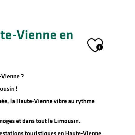
ute-Vienne en
Ajout
-Vienne ?
ousin !
nnée, la Haute-Vienne vibre au rythme
oges et dans tout le Limousin.
ifestations touristiques en Haute-Vienne.