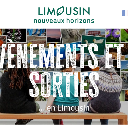
vènements et
sorties
... en Limousin