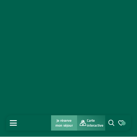
Je réserve
Carte
MENU
mon séjour
interactive
Recherche
Voir les favo