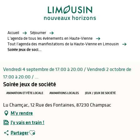
Aller
au
contenu
principal
Accueil
Séjourner
L’agenda de tous les évènements en Haute-Vienne
Tout l’agenda des manifestations de la Haute-Vienne en Limousin
Soirée jeux de société
Vendredi 4 septembre de 17:00 à 20:00 / Vendredi 2 octobre de
17:00 à 20:00 / ...
Soirée jeux de société
ANIMATION ET FÊTE LOCALE
ANIMATIONS LOCALES
JEUX / JEUX DE SOCIÉTÉ
Lu Chamçac, 12 Rue des Fontaines, 87230 Champsac
M'y rendre
J'y vais en train !
Ajouter aux favoris
Partager