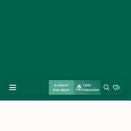
Je réserve
Carte
MENU
mon séjour
interactive
Recherche
Voir les favo
Accueil