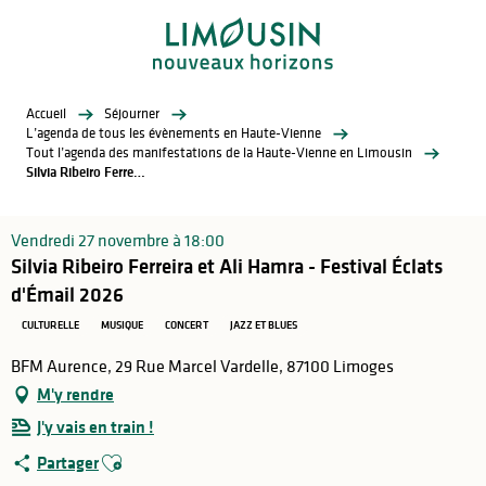
Aller
au
contenu
principal
Accueil
Séjourner
L’agenda de tous les évènements en Haute-Vienne
Tout l’agenda des manifestations de la Haute-Vienne en Limousin
Silvia Ribeiro Ferreira et Ali Hamra - Festival Éclats d'Émail 2026
Vendredi 27 novembre à 18:00
Silvia Ribeiro Ferreira et Ali Hamra - Festival Éclats
d'Émail 2026
CULTURELLE
MUSIQUE
CONCERT
JAZZ ET BLUES
BFM Aurence, 29 Rue Marcel Vardelle, 87100 Limoges
M'y rendre
J'y vais en train !
Ajouter aux favoris
Partager