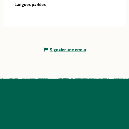
Langues parlées
Langues parlées
Signaler une erreur