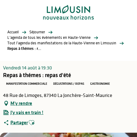
Aller
au
contenu
principal
Accueil
Séjourner
L’agenda de tous les évènements en Haute-Vienne
Tout l’agenda des manifestations de la Haute-Vienne en Limousin
Repas à thémes : repas d'été
Vendredi 14 août à 19:30
Repas à thémes : repas d'été
MANIFESTATION COMMERCIALE
DÉGUSTATIONS / REPAS
GASTRONOMIE
48 Rue de Limoges, 87340 La Jonchère-Saint-Maurice
M'y rendre
J'y vais en train !
Ajouter aux favoris
Partager