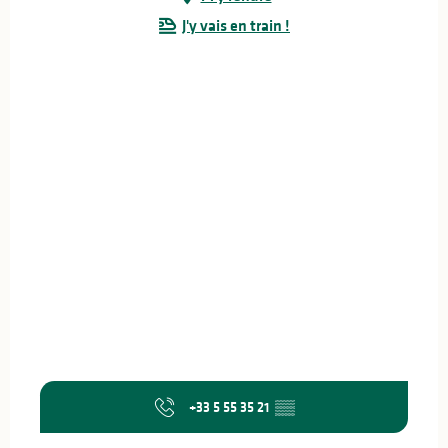
J'y vais en train !
+33 5 55 35 21
▒▒