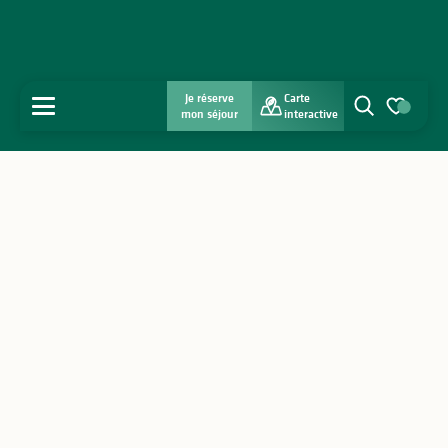
Je réserve
Carte
MENU
mon séjour
interactive
Recherche
Voir les favo
Accueil
Découvrir
S'inspirer