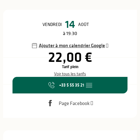
Ouverture et coordonnées
14
VENDREDI
AOÛT
à 19:30
Ajouter à mon calendrier Google
22,00 €
Tarif plein
Voir tous les tarifs
+33 5 55 35 21
▒▒
Page Facebook
Description