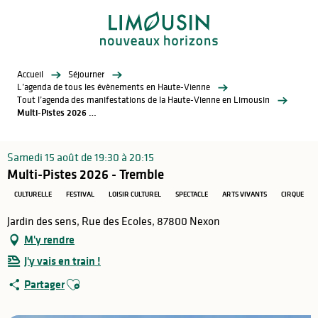
Aller
au
contenu
principal
Accueil
Séjourner
L’agenda de tous les évènements en Haute-Vienne
Tout l’agenda des manifestations de la Haute-Vienne en Limousin
Multi-Pistes 2026 - Tremble
Samedi 15 août de 19:30 à 20:15
Multi-Pistes 2026 - Tremble
CULTURELLE
FESTIVAL
LOISIR CULTUREL
SPECTACLE
ARTS VIVANTS
CIRQUE
Jardin des sens, Rue des Ecoles, 87800 Nexon
M'y rendre
J'y vais en train !
Ajouter aux favoris
Partager