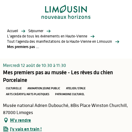
Aller
au
contenu
principal
Accueil
Séjourner
L’agenda de tous les évènements en Haute-Vienne
Tout l’agenda des manifestations de la Haute-Vienne en Limousin
Mes premiers pas au musée - Les rêves du chien Porcelaine
Mercredi 12 août de 10:30 à 11:30
Mes premiers pas au musée - Les rêves du chien
Porcelaine
CULTURELLE
ANIMATION JEUNE PUBLIC
ATELIER/STAGE
ARTS CRÉATIFS/ARTS PLASTIQUES
PATRIMOINE CULTUREL
Musée national Adrien Dubouché, 8Bis Place Winston Churchill,
87000 Limoges
M'y rendre
J'y vais en train !