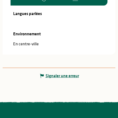
Langues parlées
Langues parlées
Environnement
Environnement
En centre-ville
Signaler une erreur