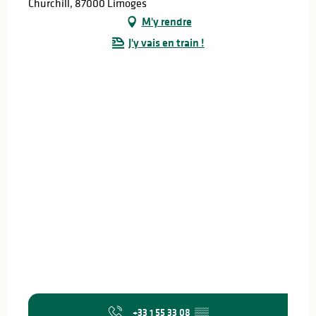
Churchill, 87000 Limoges
M'y rendre
J'y vais en train !
+33 1 55 33 08
▒▒