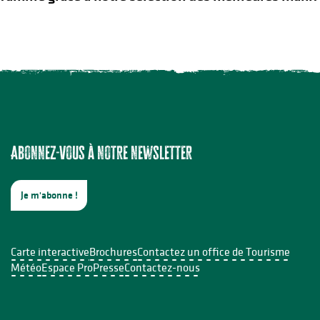
Abonnez-vous à notre newsletter
ion à l'aquarelle
Je m'abonne !
e Sabourdy
Carte interactive
Brochures
Contactez un office de Tourisme
Météo
Espace Pro
Presse
Contactez-nous