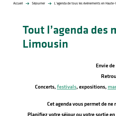
Accueil
Séjourner
L’agenda de tous les évènements en Haute-
Tout l’agenda des 
Limousin
lités
ines
Envie de
Retrou
Concerts,
festivals
, expositions,
mar
Cet agenda vous permet de ne 
Planifiez votre séjour ou votre sortie e