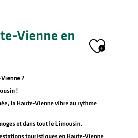
ute-Vienne en
Ajout
-Vienne ?
ousin !
nnée, la Haute-Vienne vibre au rythme
oges et dans tout le Limousin.
ifestations touristiques en Haute-Vienne.