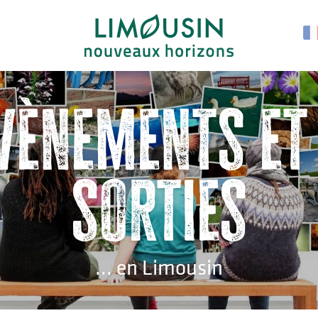
vènements et
sorties
... en Limousin