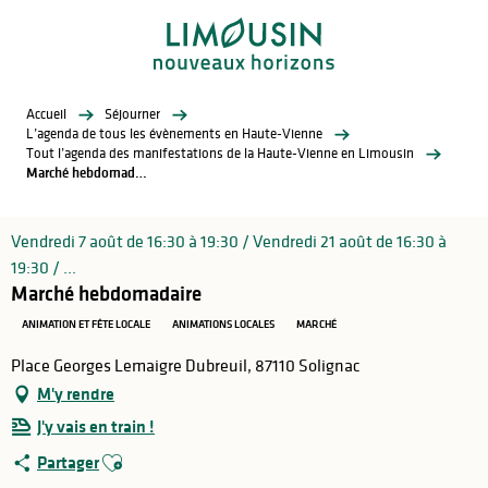
Aller
au
contenu
principal
Accueil
Séjourner
L’agenda de tous les évènements en Haute-Vienne
Tout l’agenda des manifestations de la Haute-Vienne en Limousin
Marché hebdomadaire
Vendredi 7 août de 16:30 à 19:30 / Vendredi 21 août de 16:30 à
19:30 / ...
Marché hebdomadaire
ANIMATION ET FÊTE LOCALE
ANIMATIONS LOCALES
MARCHÉ
Place Georges Lemaigre Dubreuil, 87110 Solignac
M'y rendre
J'y vais en train !
Ajouter aux favoris
Partager