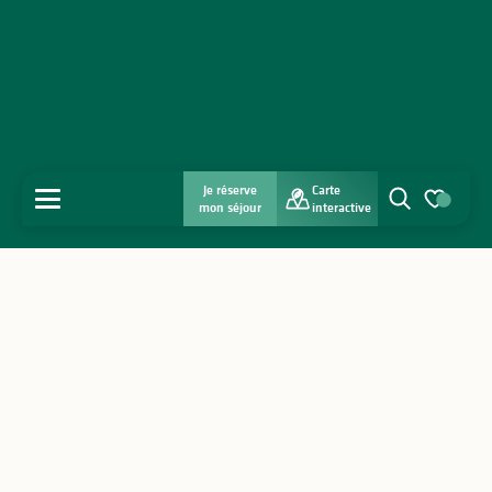
Je réserve
Carte
MENU
mon séjour
interactive
Recherche
Voir les favo
Accueil
Découvrir