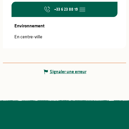
+33 6 23 88 19
▒▒
Environnement
Environnement
En centre-ville
Signaler une erreur