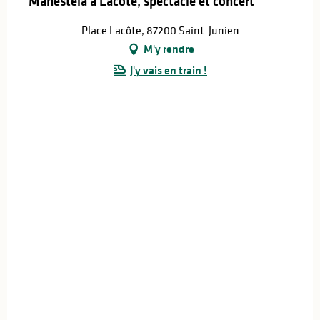
Manestela à Lacôte, spectacle et concert
Place Lacôte, 87200 Saint-Junien
M'y rendre
J'y vais en train !