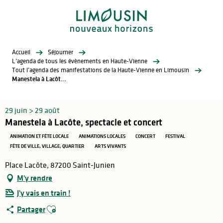
Aller
au
contenu
principal
Accueil
Séjourner
L’agenda de tous les évènements en Haute-Vienne
Tout l’agenda des manifestations de la Haute-Vienne en Limousin
Manestela à Lacôte, spectacle et concert
29 juin > 29 août
Manestela à Lacôte, spectacle et concert
ANIMATION ET FÊTE LOCALE
ANIMATIONS LOCALES
CONCERT
FESTIVAL
FÊTE DE VILLE, VILLAGE, QUARTIER
ARTS VIVANTS
Place Lacôte, 87200 Saint-Junien
M'y rendre
J'y vais en train !
Ajouter aux favoris
Partager