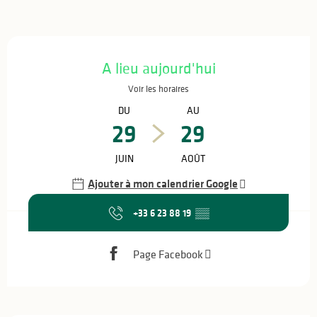
Ouverture et coordonnées
A lieu aujourd'hui
Voir les horaires
DU
AU
29
29
JUIN
AOÛT
Ajouter à mon calendrier Google
+33 6 23 88 19
▒▒
Page Facebook