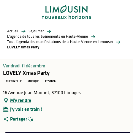
Aller
au
contenu
principal
Accueil
Séjourner
L’agenda de tous les évènements en Haute-Vienne
Tout l’agenda des manifestations de la Haute-Vienne en Limousin
LOVELY Xmas Party
Vendredi 11 décembre
LOVELY Xmas Party
CULTURELLE
MUSIQUE
FESTIVAL
16 Avenue Jean Monnet, 87100 Limoges
M'y rendre
J'y vais en train !
Ajouter aux favoris
Partager