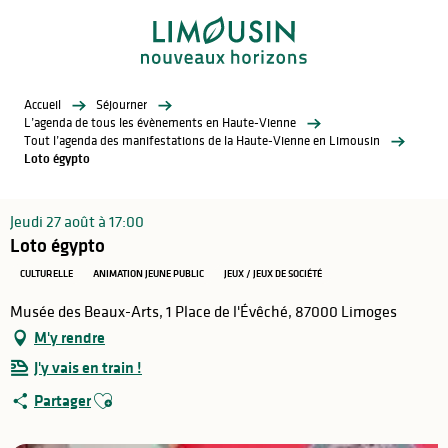
Aller
au
contenu
principal
Accueil
Séjourner
L’agenda de tous les évènements en Haute-Vienne
Tout l’agenda des manifestations de la Haute-Vienne en Limousin
Loto égypto
Jeudi 27 août à 17:00
Loto égypto
CULTURELLE
ANIMATION JEUNE PUBLIC
JEUX / JEUX DE SOCIÉTÉ
Musée des Beaux-Arts, 1 Place de l'Évêché, 87000 Limoges
M'y rendre
J'y vais en train !
Ajouter aux favoris
Partager