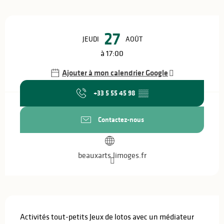
Ouverture et coordonnées
27
JEUDI
AOÛT
à 17:00
Ajouter à mon calendrier Google
+33 5 55 45 98
▒▒
Contactez-nous
beauxarts.limoges.fr
Description
Activités tout-petits Jeux de lotos avec un médiateur 