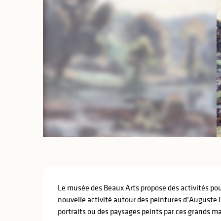
lités
ines
Description
Le musée des Beaux Arts propose des activités pour 
nouvelle activité autour des peintures d’Auguste R
portraits ou des paysages peints par ces grands maî