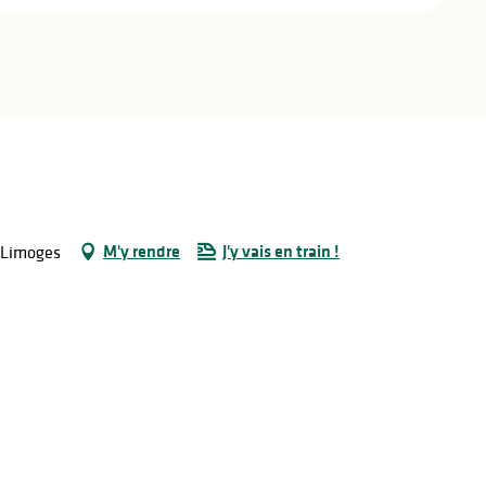
M'y rendre
J'y vais en train !
0 Limoges