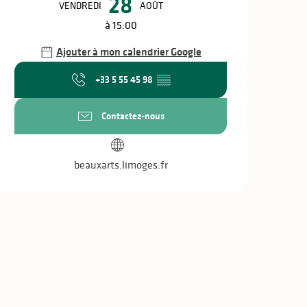
28
VENDREDI
AOÛT
à 15:00
Ajouter à mon calendrier Google
+33 5 55 45 98
▒▒
Contactez-nous
beauxarts.limoges.fr