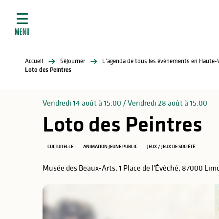
ives
Aller
au
contenu
MENU
principal
tés
Accueil
Séjourner
L’agenda de tous les évènements en Haute-
elles
ère
Loto des Peintres
Vendredi 14 août à 15:00 / Vendredi 28 août à 15:00
Loto des Peintres
CULTURELLE
ANIMATION JEUNE PUBLIC
JEUX / JEUX DE SOCIÉTÉ
Musée des Beaux-Arts, 1 Place de l'Évêché, 87000 Lim
atiques
é