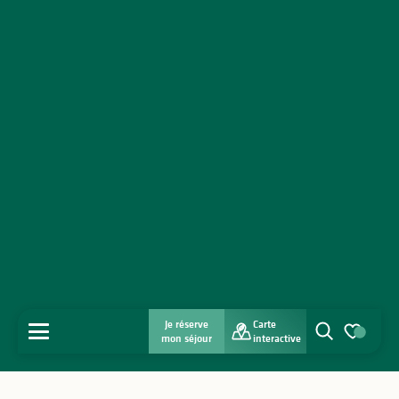
Je réserve
Carte
MENU
mon séjour
interactive
Recherche
Voir les favo