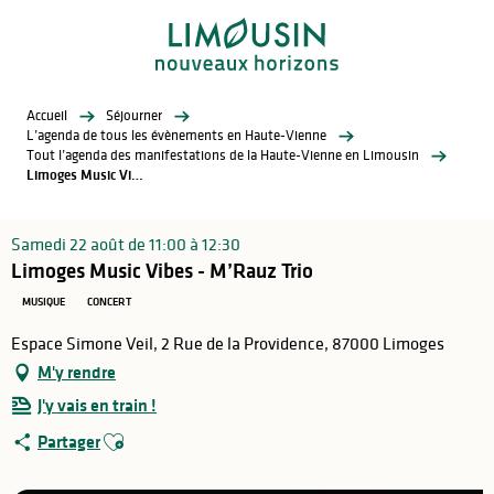
Aller
au
contenu
principal
Accueil
Séjourner
L’agenda de tous les évènements en Haute-Vienne
Tout l’agenda des manifestations de la Haute-Vienne en Limousin
Limoges Music Vibes - M’Rauz Trio
Samedi 22 août de 11:00 à 12:30
Limoges Music Vibes - M’Rauz Trio
MUSIQUE
CONCERT
Espace Simone Veil, 2 Rue de la Providence, 87000 Limoges
M'y rendre
J'y vais en train !
Ajouter aux favoris
Partager