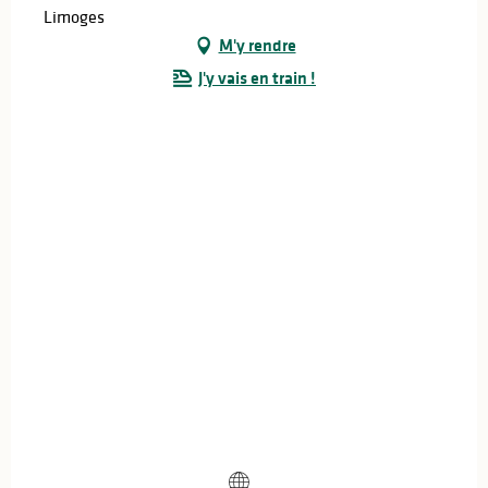
Limoges
M'y rendre
J'y vais en train !