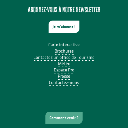
Nuit de la Chauve-Souris au viaduc de Rocherolles
Visite commentée - Nexon, tu te souviens
Abonnez-vous à notre newsletter
Je m'abonne !
Carte interactive
Brochures
Contactez un office de Tourisme
Météo
Espace Pro
Presse
Contactez-nous
Comment venir ?