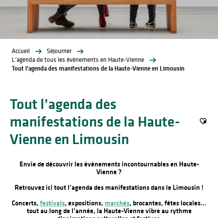
Accueil
Séjourner
L’agenda de tous les évènements en Haute-Vienne
Tout l’agenda des manifestations de la Haute-Vienne en Limousin
Tout l’agenda des
manifestations de la Haute-
Ajout
Vienne en Limousin
Envie de découvrir les événements incontournables en Haute-
Vienne ?
Retrouvez ici tout l’agenda des manifestations dans le Limousin !
Concerts,
festivals
, expositions,
marchés
, brocantes, fêtes locales…
tout au long de l’année, la Haute-Vienne vibre au rythme