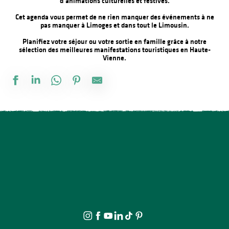
d’animations culturelles et festives.
Cet agenda vous permet de ne rien manquer des événements à ne
pas manquer à Limoges et dans tout le Limousin.
Planifiez votre séjour ou votre sortie en famille grâce à notre
sélection des meilleures manifestations touristiques en Haute-
Vienne.
Marché d'été semi nocturne
Conférence - Petite histoire du tramway en Basse-Marche
Concert : Yaadhava
Loto des amis du vélo
Les Festiv'Eté de Jonas : Les Humeurs Cérébrales et Maria
Soirée contée au parc du château de Nieul
Visite et Atelier : Vase de papier au Musée Musée & Jardins Cécil
Stage de pastel avec Rosmery MAMANI
Les Berges Gourmandes
Rucher ouvert au public