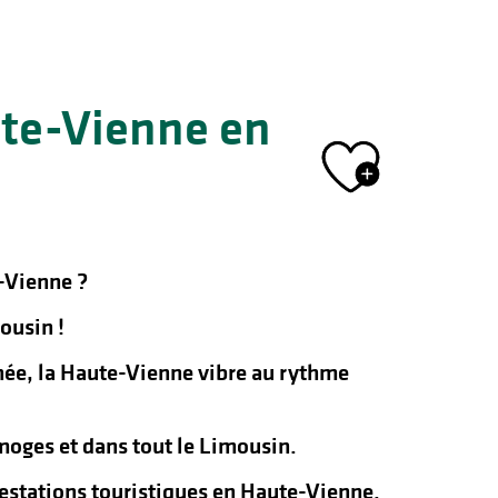
ute-Vienne en
Ajout
-Vienne ?
ousin !
nnée, la Haute-Vienne vibre au rythme
oges et dans tout le Limousin.
ifestations touristiques en Haute-Vienne.