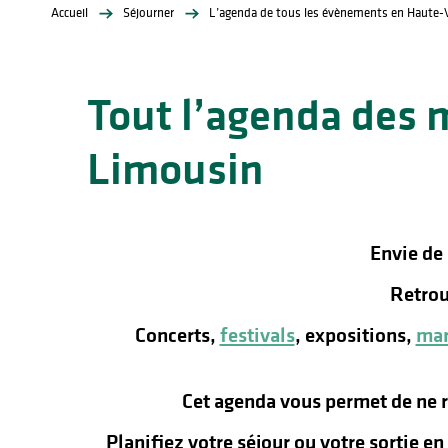
Accueil
Séjourner
L’agenda de tous les évènements en Haute-
Tout l’agenda des 
Limousin
lités
ines
Envie de
Retrou
Concerts,
festivals
, expositions,
mar
Cet agenda vous permet de ne 
Planifiez votre séjour ou votre sortie e