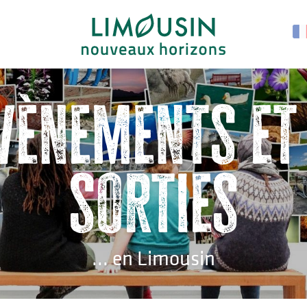
vènements et
sorties
... en Limousin