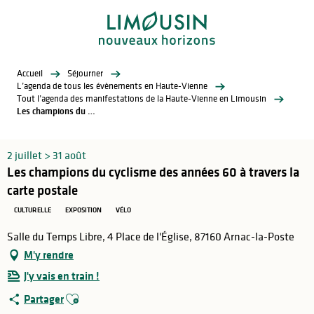
Aller
au
contenu
principal
Accueil
Séjourner
L’agenda de tous les évènements en Haute-Vienne
Tout l’agenda des manifestations de la Haute-Vienne en Limousin
Les champions du cyclisme des années 60 à travers la carte postale
2 juillet > 31 août
Les champions du cyclisme des années 60 à travers la
carte postale
CULTURELLE
EXPOSITION
VÉLO
Salle du Temps Libre, 4 Place de l'Église, 87160 Arnac-la-Poste
M'y rendre
J'y vais en train !
Ajouter aux favoris
Partager