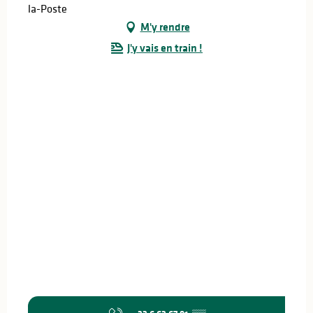
la-Poste
M'y rendre
J'y vais en train !