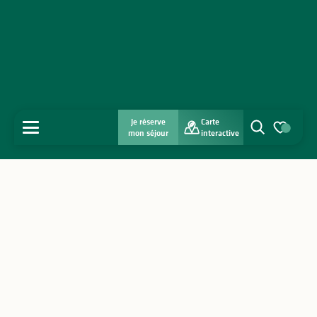
Je réserve
Carte
MENU
mon séjour
interactive
Recherche
Voir les favo
Accueil
Découvrir