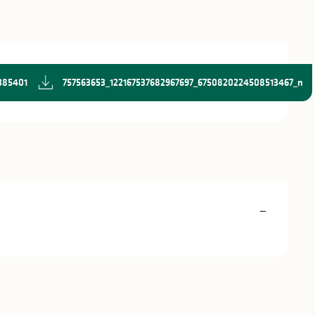
3854013_n
757563653_122167537682967697_6750820224508513467_n
—