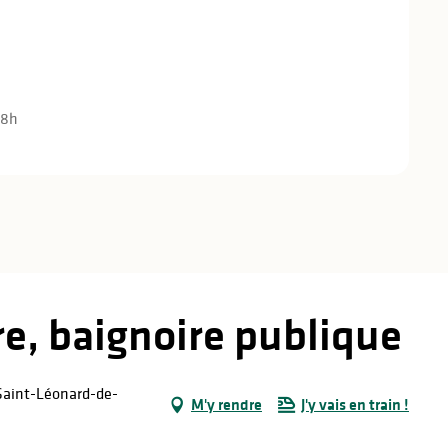
18h
re, baignoire publique
Saint-Léonard-de-
M'y rendre
J'y vais en train !