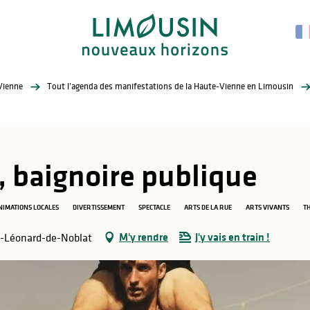
Vienne
Tout l’agenda des manifestations de la Haute-Vienne en Limousin
e, baignoire publique
NIMATIONS LOCALES
DIVERTISSEMENT
SPECTACLE
ARTS DE LA RUE
ARTS VIVANTS
T
M'y rendre
J'y vais en train !
t-Léonard-de-Noblat