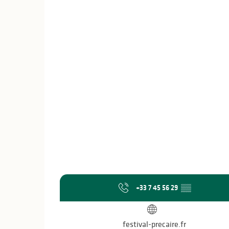
+33 7 45 56 29
▒▒
festival-precaire.fr