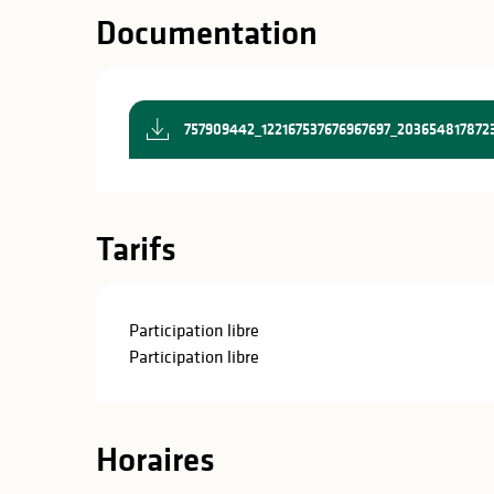
Documentation
757909442_122167537676967697_203654817872
Tarifs
Participation libre
Participation libre
Horaires