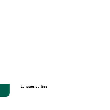
Langues parlées
Langues parlées