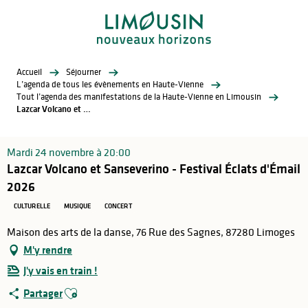
Aller
au
contenu
principal
Accueil
Séjourner
L’agenda de tous les évènements en Haute-Vienne
Tout l’agenda des manifestations de la Haute-Vienne en Limousin
Lazcar Volcano et Sanseverino - Festival Éclats d'Émail 2026
Mardi 24 novembre à 20:00
Lazcar Volcano et Sanseverino - Festival Éclats d'Émail
2026
CULTURELLE
MUSIQUE
CONCERT
Maison des arts de la danse, 76 Rue des Sagnes, 87280 Limoges
M'y rendre
J'y vais en train !
Ajouter aux favoris
Partager