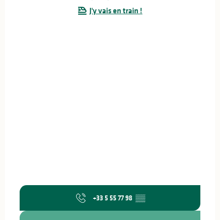
J'y vais en train !
+33 5 55 77 98
▒▒