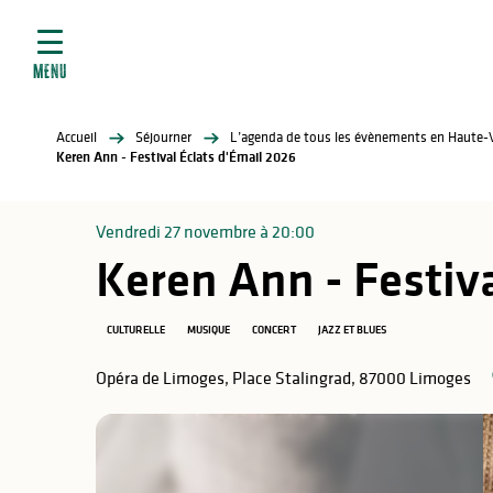
ives
Aller
au
contenu
MENU
principal
tés
Accueil
Séjourner
L’agenda de tous les évènements en Haute-
elles
ère
Keren Ann - Festival Éclats d'Émail 2026
Vendredi 27 novembre à 20:00
Keren Ann - Festiva
CULTURELLE
MUSIQUE
CONCERT
JAZZ ET BLUES
Opéra de Limoges, Place Stalingrad, 87000 Limoges
atiques
é