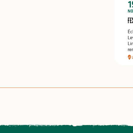
1
NO
Fe
Éc
Le
Li
re