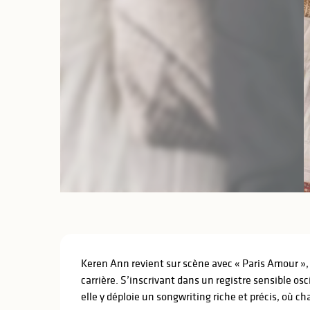
lités
ines
Description
Keren Ann revient sur scène avec « Paris Amour », 
carrière. S’inscrivant dans un registre sensible osci
elle y déploie un songwriting riche et précis, où c