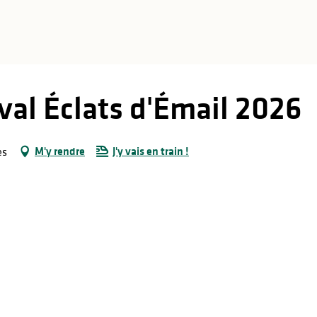
val Éclats d'Émail 2026
M'y rendre
J'y vais en train !
es