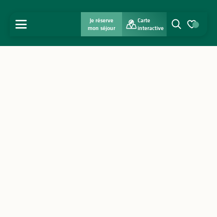
Je réserve
Carte
MENU
mon séjour
interactive
Recherche
Voir les favo
Accueil
Découvrir
S'inspirer
Séjourner