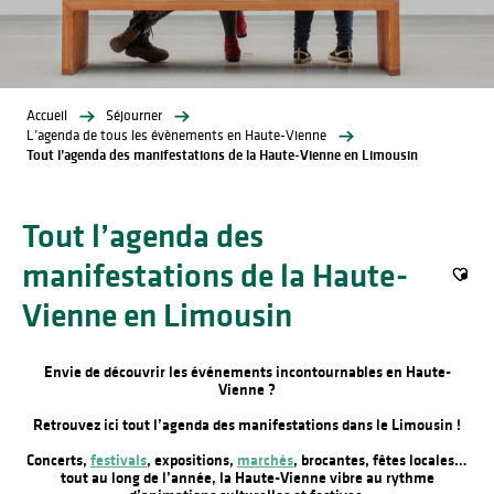
Accueil
Séjourner
L’agenda de tous les évènements en Haute-Vienne
Tout l’agenda des manifestations de la Haute-Vienne en Limousin
Tout l’agenda des
manifestations de la Haute-
Ajout
Vienne en Limousin
Envie de découvrir les événements incontournables en Haute-
Vienne ?
Retrouvez ici tout l’agenda des manifestations dans le Limousin !
Concerts,
festivals
, expositions,
marchés
, brocantes, fêtes locales…
tout au long de l’année, la Haute-Vienne vibre au rythme