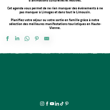
d’animations culturelles et festives.
Cet agenda vous permet de ne rien manquer des événements à ne
pas manquer à Limoges et dans tout le Limousin.
Planifiez votre séjour ou votre sortie en famille grâce à notre
sélection des meilleures manifestations touristiques en Haute-
Vienne.
Fête de la Saint Amour : 18ème édition !
Concours de pêche
La Roche Animation : Exposition d'artistes et de souvenirs d'ant
The Music Tour Live
La rando de la fête
Stage d'été de Qi Gong
Concours de labours des Biards
Exposition vente - Art et artisanat
Le festival Précaire, à côté
Fête annuelle de Saint Laurent sur Gorre