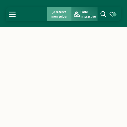
Je réserve
Carte
MENU
mon séjour
interactive
Recherche
Voir les favo
Accueil
Découvrir
S'inspirer
Séjourner