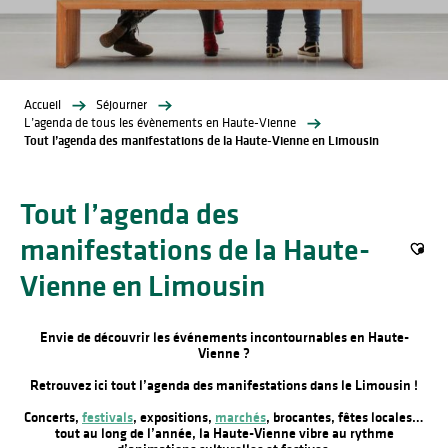
Accueil
Séjourner
L’agenda de tous les évènements en Haute-Vienne
Tout l’agenda des manifestations de la Haute-Vienne en Limousin
Tout l’agenda des
manifestations de la Haute-
Ajout
Vienne en Limousin
Envie de découvrir les événements incontournables en Haute-
Vienne ?
Retrouvez ici tout l’agenda des manifestations dans le Limousin !
Concerts,
festivals
, expositions,
marchés
, brocantes, fêtes locales…
tout au long de l’année, la Haute-Vienne vibre au rythme