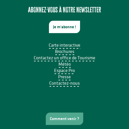
Concert de la Presqu'île : Clément Mariaud
Rando à la découverte du GR® de Pays Monts et Barrages – Sain
Abonnez-vous à notre newsletter
Je m'abonne !
Carte interactive
Brochures
Contactez un office de Tourisme
Météo
Espace Pro
Presse
Contactez-nous
Comment venir ?