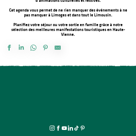
d’animations culturelles et festives.
Cet agenda vous permet de ne rien manquer des événements à ne
pas manquer à Limoges et dans tout le Limousin.
Planifiez votre séjour ou votre sortie en famille grâce à notre
sélection des meilleures manifestations touristiques en Haute-
Vienne.
Visite guidée - Le dolmen des Goudours
Parcours par cœur – thème Fleurs
À la rencontre des producteurs - La miellerie Paysages de Miels
Aqua'Abdos à l'Aqua'Noblat
Les héros de l’ombre ! Moustiques, mouches et papillons…
Spectacle - Charlie et Madame La Lune
Découverte du Casque VR - Atelier numérique - Bibliothèque fr
Bingo au camping des Roussilles
Pont à l'Age party
Vide atelier de Michel Bordas au Grand Saint-Léonard