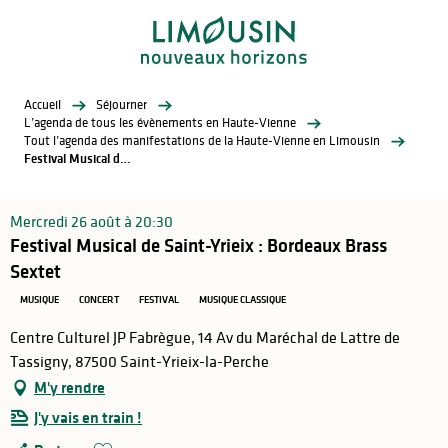
Aller
au
contenu
principal
Accueil
Séjourner
L’agenda de tous les évènements en Haute-Vienne
Tout l’agenda des manifestations de la Haute-Vienne en Limousin
Festival Musical de Saint-Yrieix : Bordeaux Brass Sextet
Mercredi 26 août à 20:30
Festival Musical de Saint-Yrieix : Bordeaux Brass
Sextet
MUSIQUE
CONCERT
FESTIVAL
MUSIQUE CLASSIQUE
Centre Culturel JP Fabrègue, 14 Av du Maréchal de Lattre de
Tassigny, 87500 Saint-Yrieix-la-Perche
M'y rendre
J'y vais en train !
Ajouter aux favoris