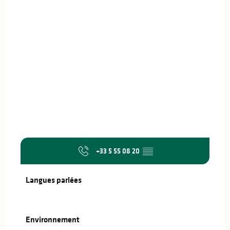
+33 5 55 08 20
▒▒
Langues parlées
Langues parlées
Environnement
Environnement