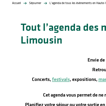
Accueil
Séjourner
L’agenda de tous les évènements en Haute-
Tout l’agenda des 
Limousin
lités
ines
Envie de
Retrou
Concerts,
festivals
, expositions,
mar
Cet agenda vous permet de ne 
Planifiez votre séjour ou votre sortie e