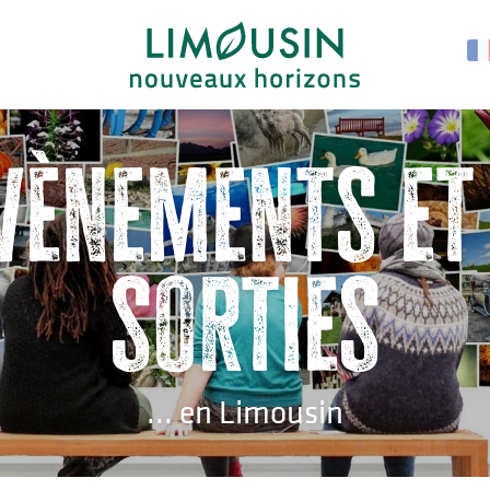
vènements et
sorties
... en Limousin