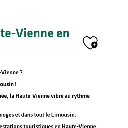
ute-Vienne en
Ajout
-Vienne ?
ousin !
nnée, la Haute-Vienne vibre au rythme
oges et dans tout le Limousin.
ifestations touristiques en Haute-Vienne.