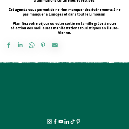
d’animations culturelles et festives.
Cet agenda vous permet de ne rien manquer des événements à ne
pas manquer à Limoges et dans tout le Limousin.
Planifiez votre séjour ou votre sortie en famille grâce à notre
sélection des meilleures manifestations touristiques en Haute-
Vienne.
Salon des collectionneurs
Vide atelier de céramique
Festival Intui'Son
Château de Bonneval : Concert avec Loïs Morgan
La Roche Animation : Exposition d'artistes et de souvenirs d'ant
Fête de la Saint Amour : 18ème édition !
Concours de pêche
The Music Tour Live
Marché gourmand
Brocante professionnelle de Mortemart