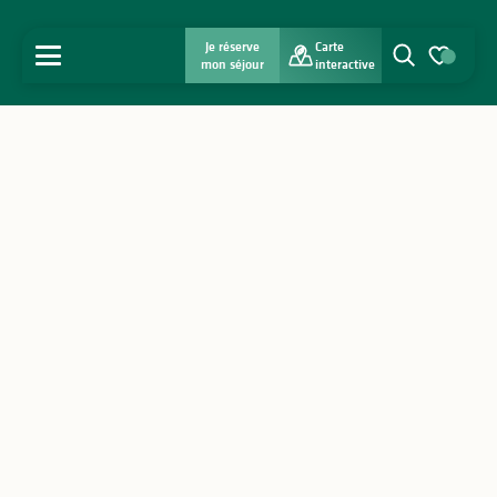
Je réserve
Carte
MENU
mon séjour
interactive
Recherche
Voir les favo
Accueil
Découvrir
S'inspirer
Séjourner