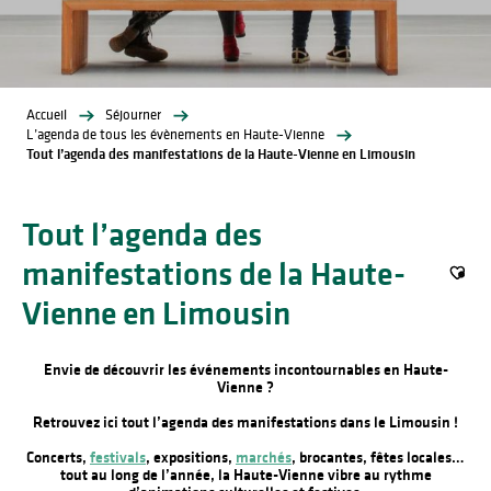
Accueil
Séjourner
L’agenda de tous les évènements en Haute-Vienne
Tout l’agenda des manifestations de la Haute-Vienne en Limousin
Tout l’agenda des
manifestations de la Haute-
Ajout
Vienne en Limousin
Envie de découvrir les événements incontournables en Haute-
Vienne ?
Retrouvez ici tout l’agenda des manifestations dans le Limousin !
Concerts,
festivals
, expositions,
marchés
, brocantes, fêtes locales…
tout au long de l’année, la Haute-Vienne vibre au rythme