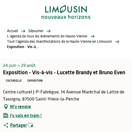
Aller
au
contenu
principal
Accueil
Séjourner
L’agenda de tous les évènements en Haute-Vienne
Tout l’agenda des manifestations de la Haute-Vienne en Limousin
Exposition - Vis-à-vis - Lucette Brandy et Bruno Even
24 juin > 29 août
Exposition - Vis-à-vis - Lucette Brandy et Bruno Even
CULTURELLE
EXPOSITION
Centre culturel J-P-Fabrègue, 14 Avenue Maréchal de Lattre de
Tassigny, 87500 Saint-Yrieix-la-Perche
M'y rendre
J'y vais en train !
Ajouter aux favoris
Partager