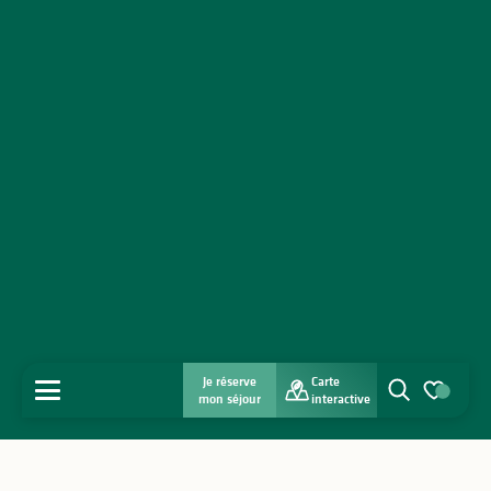
Je réserve
Carte
MENU
mon séjour
interactive
Recherche
Voir les favo