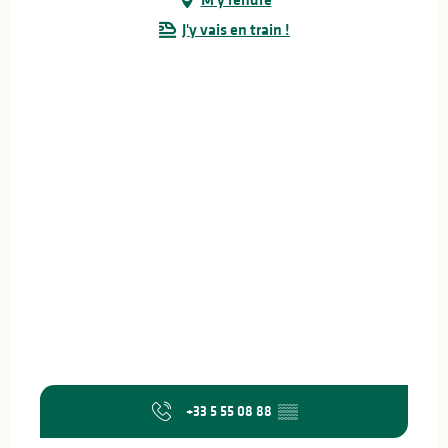
J'y vais en train !
+33 5 55 08 88
▒▒