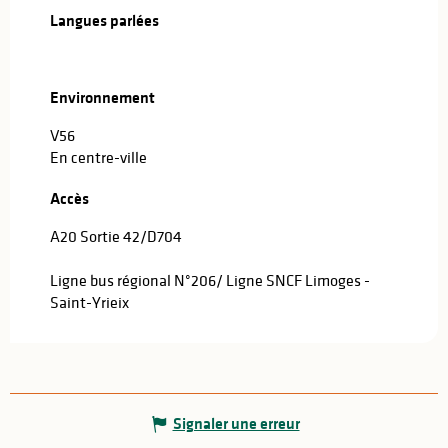
Langues parlées
Langues parlées
Environnement
Environnement
V56
En centre-ville
Accès
Accès
A20 Sortie 42/D704
Ligne bus régional N°206/ Ligne SNCF Limoges -
Saint-Yrieix
Signaler une erreur