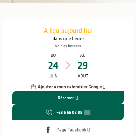
Ouverture et coordonnées
A lieu aujourd'hui
dans une heure
Voir les horaires
DU
AU
24
29
JUIN
AOÛT
Ajouter à mon calendrier Google
Réserver
+33 5 55 08 88
▒▒
Page Facebook