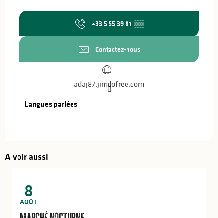
+33 5 55 39 81
▒▒
Contactez-nous
adaj87.jimdofree.com
Langues parlées
Langues parlées
A voir aussi
8
AOÛT
Marché nocturne