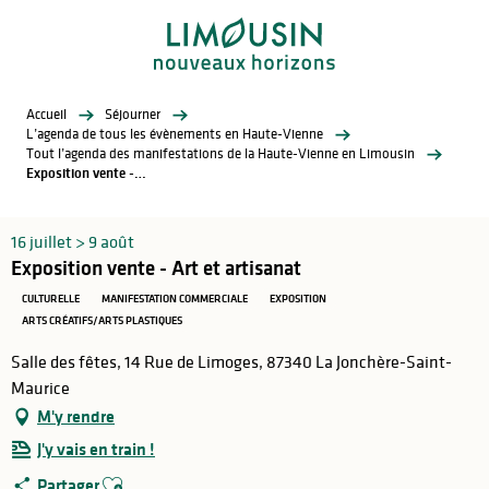
Aller
au
contenu
principal
Accueil
Séjourner
L’agenda de tous les évènements en Haute-Vienne
Tout l’agenda des manifestations de la Haute-Vienne en Limousin
Exposition vente - Art et artisanat
16 juillet > 9 août
Exposition vente - Art et artisanat
CULTURELLE
MANIFESTATION COMMERCIALE
EXPOSITION
ARTS CRÉATIFS/ARTS PLASTIQUES
Salle des fêtes, 14 Rue de Limoges, 87340 La Jonchère-Saint-
Maurice
M'y rendre
J'y vais en train !
Ajouter aux favoris
Partager