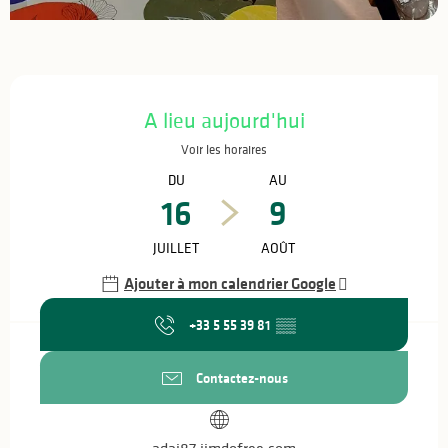
Ouverture et coordonnées
A lieu aujourd'hui
Voir les horaires
DU
AU
16
9
JUILLET
AOÛT
Ajouter à mon calendrier Google
+33 5 55 39 81
▒▒
Contactez-nous
adaj87.jimdofree.com