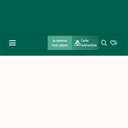
Je réserve
Carte
MENU
mon séjour
interactive
Recherche
Voir les favo
Accueil
Découvrir
S'inspirer