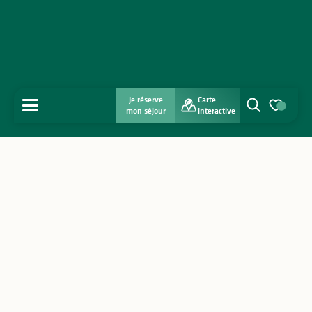
Je réserve
Carte
MENU
mon séjour
interactive
Recherche
Voir les favo
Accueil
Découvrir
S'inspirer