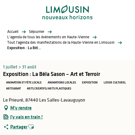
Aller
au
contenu
principal
Accueil
Séjourner
L’agenda de tous les évènements en Haute-Vienne
Tout l’agenda des manifestations de la Haute-Vienne en Limousin
Exposition : La Bèla Sason – Art et Terroir
1 juillet > 31 août
Exposition : La Bèla Sason – Art et Terroir
ANIMATION ET FÊTE LOCALE
ANIMATIONS LOCALES
EXPOSITION
LOISIR CULTUREL
ARTISANAT
ARTS CRÉATIFS/ARTS PLASTIQUES
Le Prieuré, 87440 Les Salles-Lavauguyon
M'y rendre
J'y vais en train !
Ajouter aux favoris
Partager